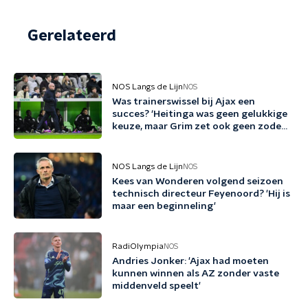
Gerelateerd
NOS Langs de Lijn
NOS
Was trainerswissel bij Ajax een
succes? ‘Heitinga was geen gelukkige
keuze, maar Grim zet ook geen zoden
aan de dijk’
NOS Langs de Lijn
NOS
Kees van Wonderen volgend seizoen
technisch directeur Feyenoord? 'Hij is
maar een beginneling'
RadiOlympia
NOS
Andries Jonker: 'Ajax had moeten
kunnen winnen als AZ zonder vaste
middenveld speelt'