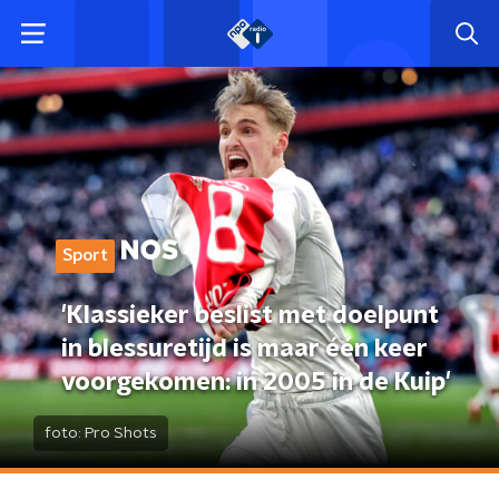
Sport
'Klassieker beslist met doelpunt
in blessuretijd is maar één keer
voorgekomen: in 2005 in de Kuip'
foto:
Pro Shots