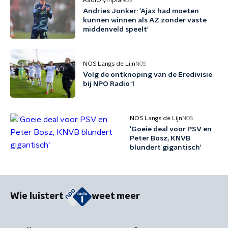
RadiOlympia
NOS
Andries Jonker: 'Ajax had moeten
kunnen winnen als AZ zonder vaste
middenveld speelt'
NOS Langs de Lijn
NOS
Volg de ontknoping van de Eredivisie
bij NPO Radio 1
NOS Langs de Lijn
NOS
'Goeie deal voor PSV en
Peter Bosz, KNVB
blundert gigantisch'
Wie luistert
weet meer