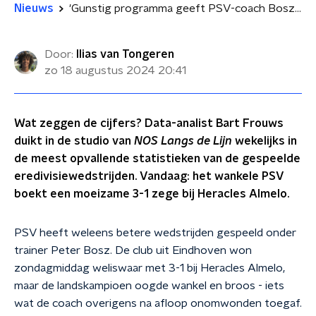
Nieuws
'Gunstig programma geeft PSV-coach Bosz de tijd om selectie te finetunen'
Door:
Ilias van Tongeren
zo 18 augustus 2024
20:41
Wat zeggen de cijfers? Data-analist Bart Frouws
duikt in de studio van
NOS Langs de Lijn
wekelijks in
de meest opvallende statistieken van de gespeelde
eredivisiewedstrijden. Vandaag: het wankele PSV
boekt een moeizame 3-1 zege bij Heracles Almelo.
PSV heeft weleens betere wedstrijden gespeeld onder
trainer Peter Bosz. De club uit Eindhoven won
zondagmiddag weliswaar met 3-1 bij Heracles Almelo,
maar de landskampioen oogde wankel en broos - iets
wat de coach overigens na afloop onomwonden toegaf.