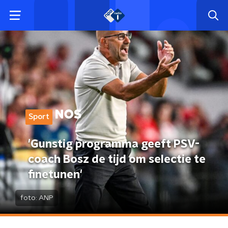
Sport
'Gunstig programma geeft PSV-
coach Bosz de tijd om selectie te
finetunen'
foto:
ANP