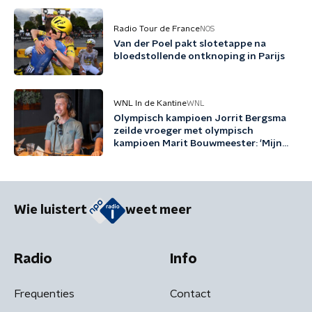
Radio Tour de France
NOS
Van der Poel pakt slotetappe na
bloedstollende ontknoping in Parijs
WNL In de Kantine
WNL
Olympisch kampioen Jorrit Bergsma
zeilde vroeger met olympisch
kampioen Marit Bouwmeester: 'Mijn
jeugd uit schaatsen en zeilen'
Wie luistert
weet meer
Radio
Info
Frequenties
Contact