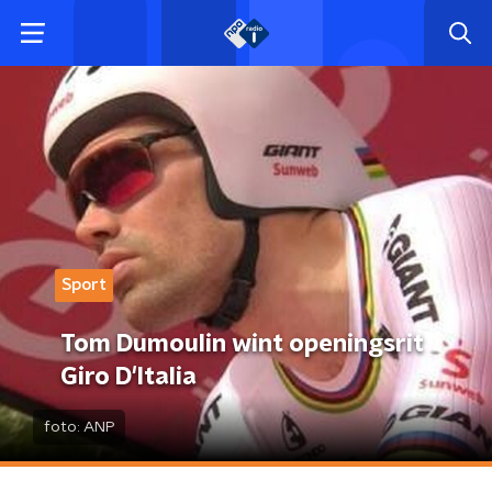
Sport
Tom Dumoulin wint openingsrit
Giro D'Italia
foto:
ANP