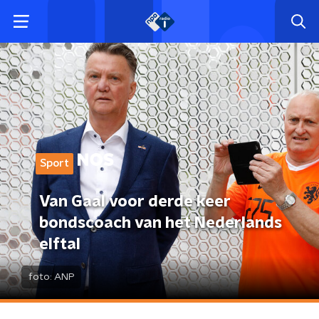
Sport
Van Gaal voor derde keer
bondscoach van het Nederlands
elftal
foto:
ANP