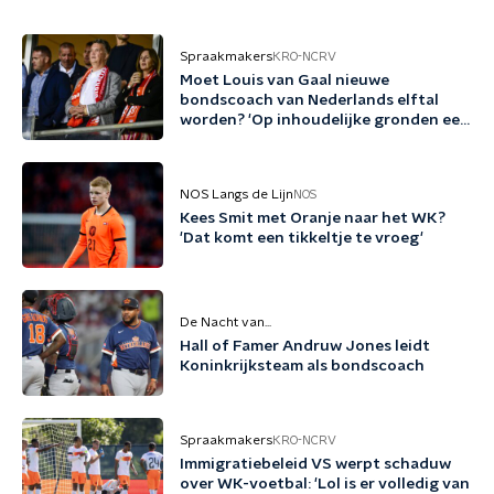
Spraakmakers
KRO-NCRV
Moet Louis van Gaal nieuwe
bondscoach van Nederlands elftal
worden? 'Op inhoudelijke gronden een
no-brainer'
NOS Langs de Lijn
NOS
Kees Smit met Oranje naar het WK?
'Dat komt een tikkeltje te vroeg'
De Nacht van...
Hall of Famer Andruw Jones leidt
Koninkrijksteam als bondscoach
Spraakmakers
KRO-NCRV
Immigratiebeleid VS werpt schaduw
over WK-voetbal: 'Lol is er volledig van