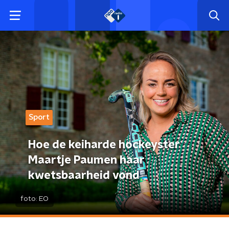
Sport
Hoe de keiharde hockeyster
Maartje Paumen haar
kwetsbaarheid vond
foto:
EO