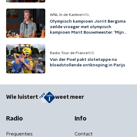
WNL In de Kantine
WNL
Olympisch kampioen Jorrit Bergsma
zeilde vroeger met olympisch
kampioen Marit Bouwmeester: 'Mijn
jeugd uit schaatsen en zeilen'
Radio Tour de France
NOS
Van der Poel pakt slotetappe na
bloedstollende ontknoping in Parijs
Wie luistert
weet meer
Radio
Info
Frequenties
Contact