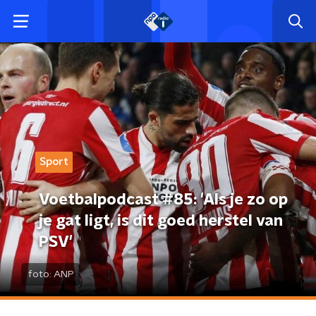
Sport
Voetbalpodcast #85: 'Als je zo op
je gat ligt, is dit goed herstel van
PSV'
foto:
ANP