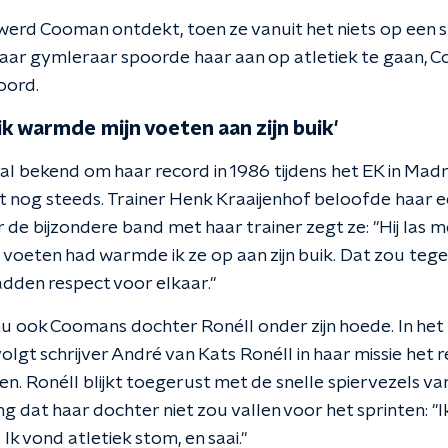
werd Cooman ontdekt, toen ze vanuit het niets op een 
Haar gymleraar spoorde haar aan op atletiek te gaan, 
oord.
 ik warmde mijn voeten aan zijn buik'
 bekend om haar record in 1986 tijdens het EK in Madr
 nog steeds. Trainer Henk Kraaijenhof beloofde haar ee
 de bijzondere band met haar trainer zegt ze: "Hij las me
e voeten had warmde ik ze op aan zijn buik. Dat zou te
den respect voor elkaar."
nu ook Coomans dochter Ronéll onder zijn hoede. In het
lgt schrijver André van Kats Ronéll in haar missie het 
n. Ronéll blijkt toegerust met de snelle spiervezels v
dat haar dochter niet zou vallen voor het sprinten: "Ik 
Ik vond atletiek stom, en saai."