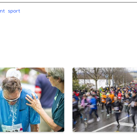
int
sport