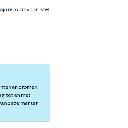
ijn records voor. Stel
achten en dromen
ag tot en met
 van deze mensen.