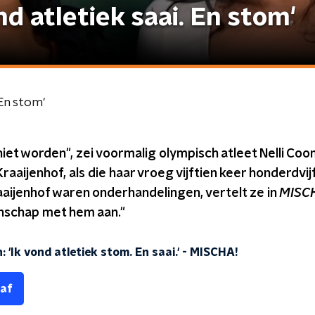
nd atletiek saai. En stom'
 En stom'
 niet worden", zei voormalig olympisch atleet Nelli Co
raaijenhof, als die haar vroeg vijftien keer honderdvi
aijenhof waren onderhandelingen, vertelt ze in
MISC
nschap met hem aan."
 'Ik vond atletiek stom. En saai.'
-
MISCHA!
 af