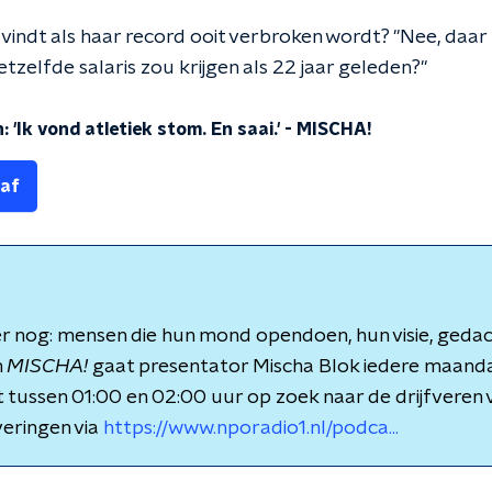
indt als haar record ooit verbroken wordt? "Nee, daar z
etzelfde salaris zou krijgen als 22 jaar geleden?"
 'Ik vond atletiek stom. En saai.'
-
MISCHA!
 af
 er nog: mensen die hun mond opendoen, hun visie, ged
n
MISCHA!
gaat presentator Mischa Blok iedere maand
tussen 01:00 en 02:00 uur op zoek naar de drijfveren
veringen via
https://www.nporadio1.nl/podca...