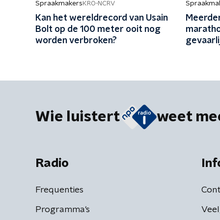
Spraakmakers
Spraakma
KRO-NCRV
Kan het wereldrecord van Usain
Meerder
Bolt op de 100 meter ooit nog
maratho
worden verbroken?
gevaarli
weer?
Wie luistert
weet me
Radio
Inf
Frequenties
Cont
Programma's
Veel