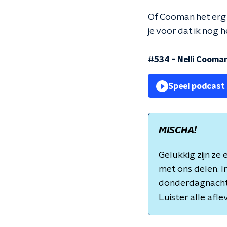
Of Cooman het erg v
je voor dat ik nog h
#534 - Nelli Cooman:
Speel podcast
MISCHA!
Gelukkig zijn ze
met ons delen. I
donderdagnacht 
Luister alle afle