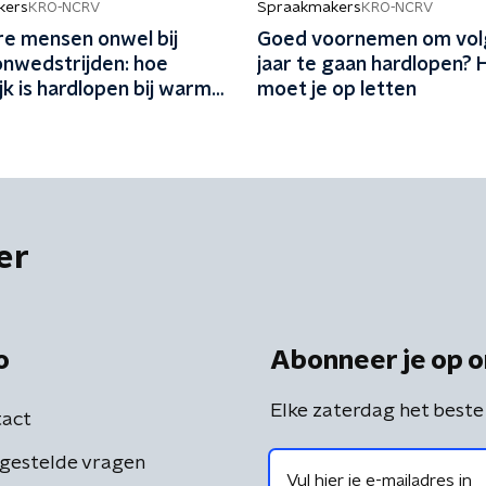
kers
Spraakmakers
KRO-NCRV
KRO-NCRV
e mensen onwel bij
Goed voornemen om vo
nwedstrijden: hoe
jaar te gaan hardlopen? 
jk is hardlopen bij warm
moet je op letten
er
o
Abonneer je op o
Elke zaterdag het beste
act
gestelde vragen