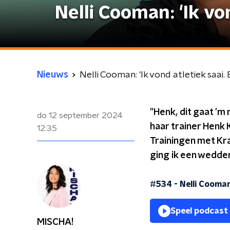
Nelli Cooman: 'Ik vo
Nieuws
Nelli Cooman: 'Ik vond atletiek saai.
"Henk, dit gaat 'm
do 12 september 2024
haar trainer Henk K
12:35
Trainingen met Kra
ging ik een wedde
#534 - Nelli Cooman:
Speel podcast
MISCHA!