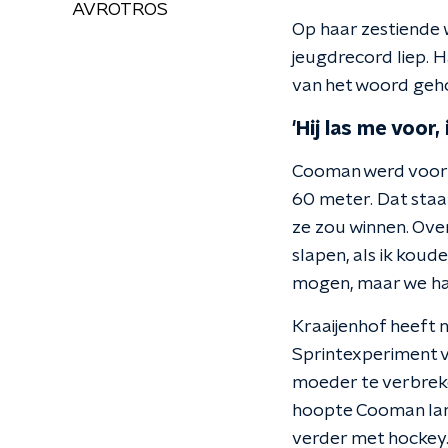
AVROTROS
Op haar zestiende 
jeugdrecord liep. 
van het woord geh
'Hij las me voor,
Cooman werd vooral
60 meter. Dat staat
ze zou winnen. Over
slapen, als ik koud
mogen, maar we had
Kraaijenhof heeft 
Sprintexperiment vo
moeder te verbreke
hoopte Cooman lang 
verder met hockey. 