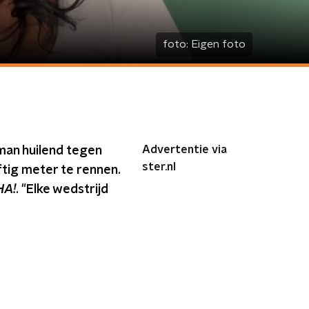
foto:
Eigen foto
Advertentie via
oman huilend tegen
ster.nl
jftig meter te rennen.
HA!
. "Elke wedstrijd