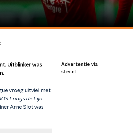
t
Advertentie via
. Uitblinker was
ster.nl
m.
gue vroeg uitviel met
OS Langs de Lijn
ainer Arne Slot was