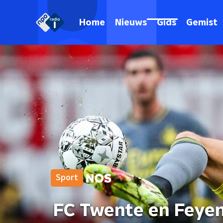
Home
Nieuws
Gids
Gemist
Sport
FC Twente en Feyen