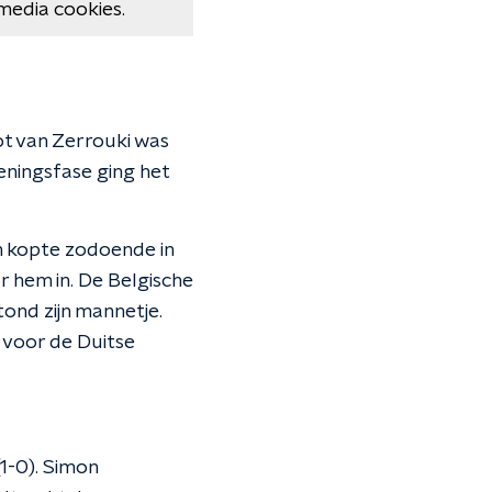
media cookies.
ot van Zerrouki was
eningsfase ging het
n kopte zodoende in
or hem in. De Belgische
tond zijn mannetje.
 voor de Duitse
(1-0). Simon