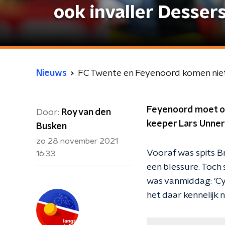
ook invaller Desser
Nieuws
FC Twente en Feyenoord komen niet t
Feyenoord moet op
Door:
Roy van den
keeper Lars Unner
Busken
zo 28 november 2021
Vooraf was spits Br
16:33
een blessure. Toch 
was vanmiddag: 'Cyr
het daar kennelijk 