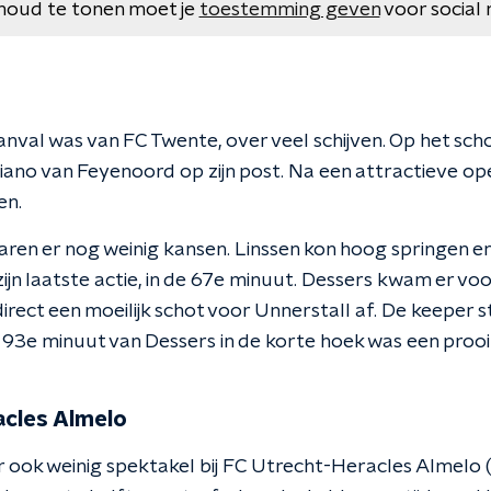
houd te tonen moet je
toestemming geven
voor social 
nval was van FC Twente, over veel schijven. Op het sch
ano van Feyenoord op zijn post. Na een attractieve op
en.
ren er nog weinig kansen. Linssen kon hoog springen e
 zijn laatste actie, in de 67e minuut. Dessers kwam er vo
rect een moeilijk schot voor Unnerstall af. De keeper s
e 93e minuut van Dessers in de korte hoek was een prooi
acles Almelo
er ook weinig spektakel bij FC Utrecht-Heracles Almelo 