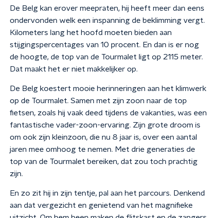
De Belg kan erover meepraten, hij heeft meer dan eens
ondervonden welk een inspanning de beklimming vergt.
Kilometers lang het hoofd moeten bieden aan
stijgingspercentages van 10 procent. En dan is er nog
de hoogte, de top van de Tourmalet ligt op 2115 meter.
Dat maakt het er niet makkelijker op.
De Belg koestert mooie herinneringen aan het klimwerk
op de Tourmalet. Samen met zijn zoon naar de top
fietsen, zoals hij vaak deed tijdens de vakanties, was een
fantastische vader-zoon-ervaring. Zijn grote droom is
om ook zijn kleinzoon, die nu 8 jaar is, over een aantal
jaren mee omhoog te nemen. Met drie generaties de
top van de Tourmalet bereiken, dat zou toch prachtig
zijn.
En zo zit hij in zijn tentje, pal aan het parcours. Denkend
aan dat vergezicht en genietend van het magnifieke
uitzicht. Om hem heen maken de flitskast en de zangers