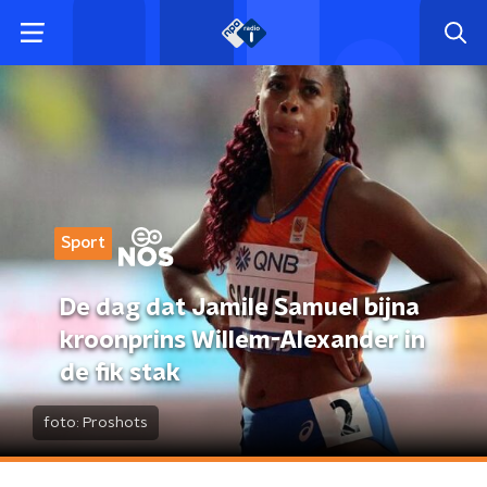
Sport
De dag dat Jamile Samuel bijna
kroonprins Willem-Alexander in
de fik stak
foto:
Proshots