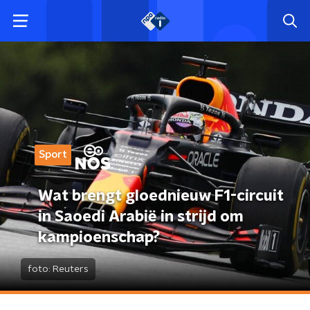
Sport
Wat brengt gloednieuw F1-circuit
in Saoedi Arabië in strijd om
kampioenschap?
foto:
Reuters