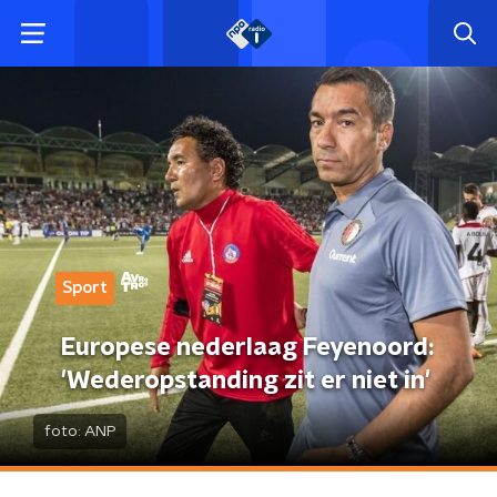
Sport
Europese nederlaag Feyenoord:
'Wederopstanding zit er niet in'
foto:
ANP