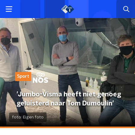
Sport
'Jumbo-Visma heeft niet genoeg
geluisterd naar Tom Dumoulin'
foto:
Eigen foto