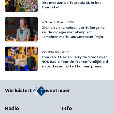
Doe mee aan de Tourquiz XL in het
Tourcafé!
WNL In de Kantine
WNL
Olympisch kampioen Jorrit Bergsma
zeilde vroeger met olympisch
kampioen Marit Bouwmeester: 'Mijn
jeugd uit schaatsen en zeilen'
De Perstribune
MAX
Tom van 't Hek en Ferry de Groot over
NOS Radio Tour de France: 'Vrolijkheid
en professionaliteit kunnen prima
samengaan'
Wie luistert
weet meer
Radio
Info