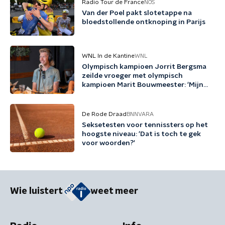
Radio Tour de France
NOS
Van der Poel pakt slotetappe na
bloedstollende ontknoping in Parijs
WNL In de Kantine
WNL
Olympisch kampioen Jorrit Bergsma
zeilde vroeger met olympisch
kampioen Marit Bouwmeester: 'Mijn
jeugd uit schaatsen en zeilen'
De Rode Draad
BNNVARA
Seksetesten voor tennissters op het
hoogste niveau: 'Dat is toch te gek
voor woorden?'
Wie luistert
weet meer