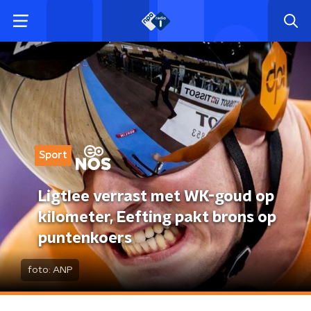
Sport
Ligtlee verrast met WK-goud op
kilometer, Eefting pakt brons op
puntenkoers
foto:
ANP