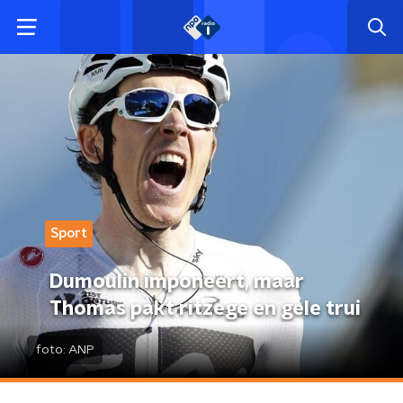
Sport
Dumoulin imponeert, maar
Thomas pakt ritzege en gele trui
foto:
ANP