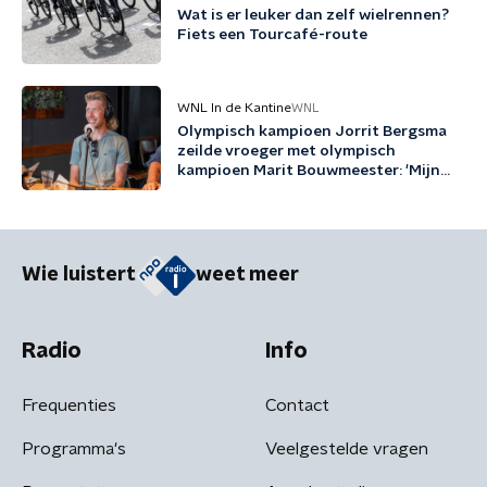
Wat is er leuker dan zelf wielrennen?
Fiets een Tourcafé-route
WNL In de Kantine
WNL
Olympisch kampioen Jorrit Bergsma
zeilde vroeger met olympisch
kampioen Marit Bouwmeester: 'Mijn
jeugd uit schaatsen en zeilen'
Wie luistert
weet meer
Radio
Info
Frequenties
Contact
Programma's
Veelgestelde vragen