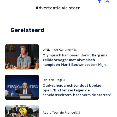
Advertentie via ster.nl
Gerelateerd
WNL In de Kantine
WNL
Olympisch kampioen Jorrit Bergsma
zeilde vroeger met olympisch
kampioen Marit Bouwmeester: 'Mijn
jeugd uit schaatsen en zeilen'
Dit is de Dag
EO
Oud-scheidsrechter doet boekje
open: 'Blatter zei tegen de
scheidsrechters: bescherm de sterren'
Radio Tour de France
NOS