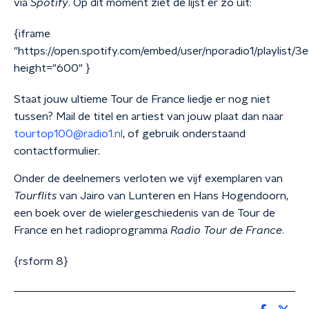
via
Spotify
. Op dit moment ziet de lijst er zo uit:
{iframe
"https://open.spotify.com/embed/user/nporadio1/playlis
height="600" }
Staat jouw ultieme Tour de France liedje er nog niet
tussen? Mail de
titel
en
artiest
van jouw plaat dan naar
tourtop100@radio1.nl
, of gebruik onderstaand
contactformulier.
Onder de deelnemers verloten we vijf exemplaren van
Tourflits
van Jairo van Lunteren en Hans Hogendoorn,
een boek over de wielergeschiedenis van de Tour de
France en het radioprogramma
Radio Tour de France
.
{rsform 8}