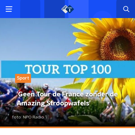
Sport
'Geen Tour de France zonder de
Amazing Stroopwafels'
foto:
NPO Radio 1