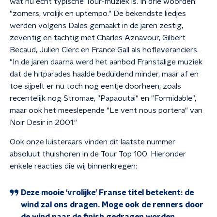
wat nu echt typische Tour-muziek is. In drie woorden:
"zomers, vrolijk en uptempo." De bekendste liedjes
werden volgens Dales gemaakt in de jaren zestig,
zeventig en tachtig met Charles Aznavour, Gilbert
Becaud, Julien Clerc en France Gall als hofleveranciers.
"In de jaren daarna werd het aanbod Franstalige muziek
dat de hitparades haalde beduidend minder, maar af en
toe sijpelt er nu toch nog eentje doorheen, zoals
recentelijk nog Stromae, "Papaoutai" en "Formidable",
maar ook het meeslepende "Le vent nous portera" van
Noir Desir in 2001."
Ook onze luisteraars vinden dit laatste nummer
absoluut thuishoren in de Tour Top 100. Hieronder
enkele reacties die wij binnenkregen:
Deze mooie 'vrolijke' Franse titel betekent: de
wind zal ons dragen. Moge ook de renners door