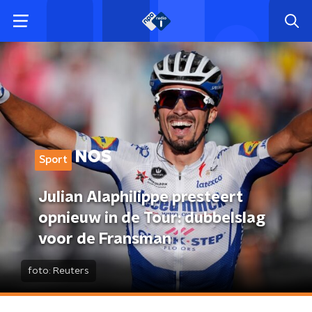
Sport
Julian Alaphilippe presteert
opnieuw in de Tour: dubbelslag
voor de Fransman
foto:
Reuters