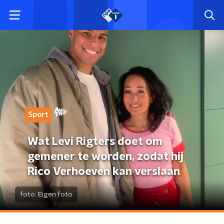
Sport
Wat Levi Rigters doet om
gemener te worden, zodat hij
Rico Verhoeven kan verslaan
foto:
Eigen foto