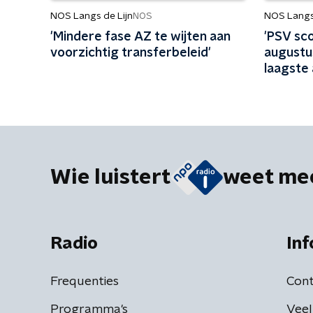
NOS Langs de Lijn
NOS Langs 
NOS
'Mindere fase AZ te wijten aan
'PSV sco
voorzichtig transferbeleid'
augustus
laagste 
Wie luistert
weet me
Radio
Inf
Frequenties
Cont
Programma's
Veel