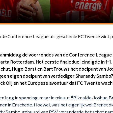
 en de Conference League als geschenk: FC Twente wint p
anmiddag de voorrondes van de Conference League b
rta Rotterdam. Het eerste finaleduel eindigde in 1-1. 
chut, Hugo Borst en Bart Frouws het doelpunt van J
een eigen doelpunt van verdediger Shurandy Sambo?)
ck Olij en het Europese avontuur dat FC Twente wach
n lang in spanning, maar in minuut 53 knalde Joshua B
nen in Enschede. Hoewel, was het eigenlijk wel Brenet d
y Sambo, gehuurd van PSV, veranderde het schot namel