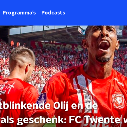
Programma's
Podcasts
tblinkende Olij en de
als geschenk: FC Twente 