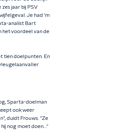
e zes jaar bij PSV
ijfelgeval. Je had ‘m
ta-analist Bart
h het voordeel van de
ot tien doelpunten. En
 vleugelaanvaller
nog, Sparta-doelman
e keept ook weer
n", duidt Frouws. "Ze
t hij nog moet doen…"