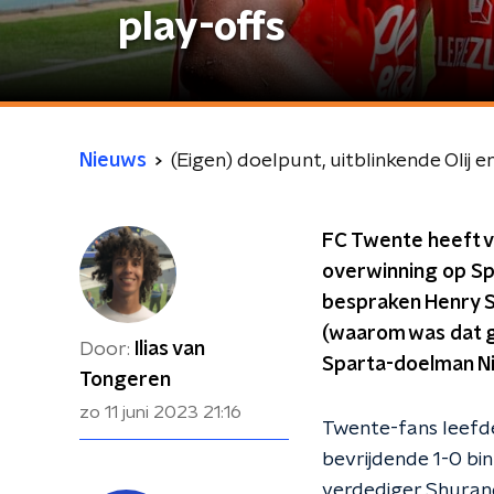
play-offs
Nieuws
(Eigen) doelpunt, uitblinkende Olij
FC Twente heeft v
overwinning op Spa
bespraken Henry S
(waarom was dat g
Door:
Ilias van
Sparta-doelman Ni
Tongeren
zo 11 juni 2023
21:16
Twente-fans leefde
bevrijdende 1-0 bin
verdediger Shurand