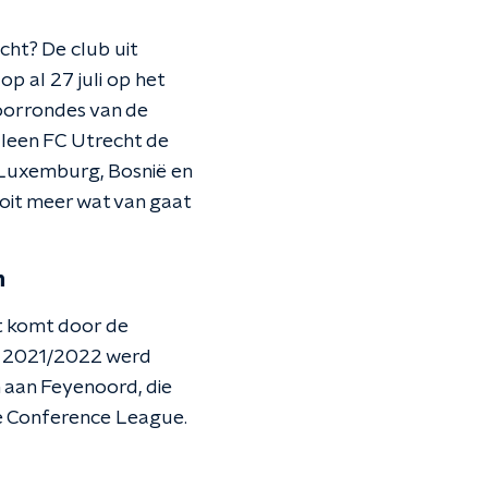
ht? De club uit
p al 27 juli op het
oorrondes van de
leen FC Utrecht de
 Luxemburg, Bosnië en
oit meer wat van gaat
n
at komt door de
en 2021/2022 werd
 aan Feyenoord, die
le Conference League.