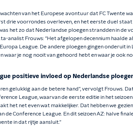
wachten van het Europese avontuur dat FC Twente wac
 drie voorrondes overleven, en het eerste duel staat o
as het zo dat Nederlandse ploegen strandden in de v
a-analist Frouws: "Het afgelopen decennium haalde al
Europa League. De andere ploegen gingen onderuit in
n waar je nog nooit van gehoord hebt en waar je ook no
gue positieve invloed op Nederlandse ploege
jaren gelukkig aan de betere hand", vervolgt Frouws. D
ference League, waarvan de eerste editie in het seizo
kt het net even wat makkelijker. Dat hebben we gezien
van de Conference League. En dit seizoen AZ: halve fina
te in dat rijtje aansluit."