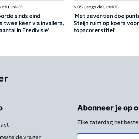
de Lijn
NOS Langs de Lijn
NOS
NOS
orde sinds eind
'Met zeventien doelpunte
 twee keer via invallers,
Steijn ruim op koers voo
aantal in Eredivisie'
topscorerstitel'
er
o
Abonneer je op o
Elke zaterdag het beste
act
gestelde vragen