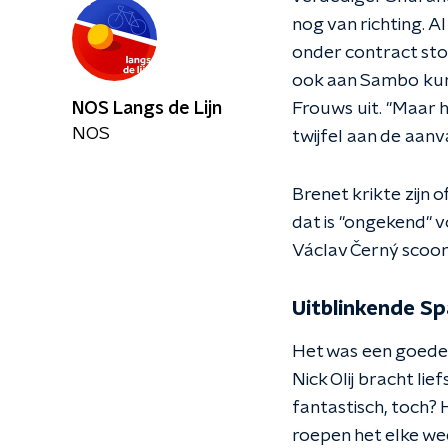
nog van richting. Al
onder contract sto
ook aan Sambo kunn
NOS Langs de Lijn
Frouws uit. "Maar h
NOS
twijfel aan de aanva
Brenet krikte zijn 
dat is "ongekend" v
Václav Černý scoor
Uitblinkende Sp
Het was een goede
Nick Olij bracht lie
fantastisch, toch?
roepen het elke wee