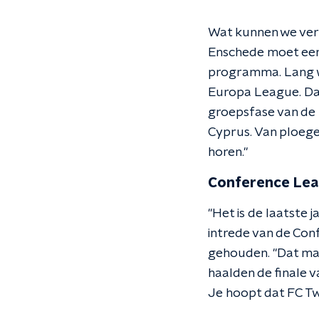
Wat kunnen we ver
Enschede moet eerst
programma. Lang w
Europa League. Dat
groepsfase van de 
Cyprus. Van ploege
horen."
Conference Lea
"Het is de laatste 
intrede van de Con
gehouden. "Dat maa
haalden de finale 
Je hoopt dat FC Twen