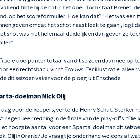
 vallend tikte hij de bal in het doel. Toch staat Brenet, di
nd, op het scoreformulier. Hoe kan dat? "Het was een tw
en geven omdat het schot naast leek te gaan", legt da
et shot was niet helemaal duidelijk en dan geven ze toc
ller."
officiële doelpuntentotaal van dit seizoen daarmee op t
oor een rechtsback, vindt Frouws. Ter illustratie: alleen
de dit seizoen vaker voor de ploeg uit Enschede.
arta-doelman Nick Olij
 dag voor de keepers, vertelde Henry Schut. Sterker 
fst negen keer redding in de finale van de play-offs. "Di
 Het hoogste aantal voor een Sparta-doelman dit seizoe
k: Olij in Oranje? Je vraagt je onderhand weleens af wa