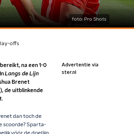
foto:
Pro Shots
lay-offs
Advertentie via
ereikt, na een 1-0
ster.nl
In
Langs de Lijn
oshua Brenet
, de uitblinkende
t.
renet dan toch de
ie scoorde? Sparta-
ijk vóór de doellijn