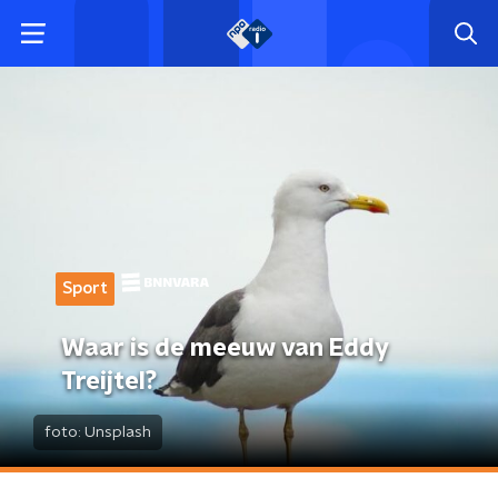
Sport
Waar is de meeuw van Eddy
Treijtel?
foto:
Unsplash