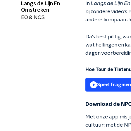
In
Langs de Lijn E
Langs de Lijn En
Omstreken
bijzondere video's
EO & NOS
andere kompaan Jo
Da's best pittig, w
wat hellingen en k
dagen voorbereidin
Hoe Tour de Tietema
Speel fragmen
Download de NPO
Met onze app mis je
cultuur; met de NP