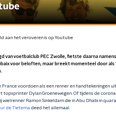
utube
d aan het veroveren is op Youtube
ugd van voetbalclub PEC Zwolle, fietste daarna name
oubaix voor beloften, maar breekt momenteel door als
.
de France voordoen als een renner en handtekeningen uit
 topsprinter Dylan Groenewegen. Of tijdens de coronac
j wielrenner Ramon Sinkeldam die in Abu Dhabi in quaran
ur de Tietema
deed het allemaal.