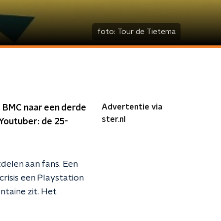
foto:
Tour de Tietema
Advertentie via
ns BMC naar een derde
ster.nl
 Youtuber: de 25-
delen aan fans. Een
risis een Playstation
taine zit. Het