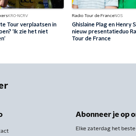
kers
Radio Tour de France
KRO-NCRV
NOS
te Tour verplaatsen in
Ghislaine Plag en Henry 
oen? 'Ik zie het niet
nieuw presentatieduo Ra
n'
Tour de France
er
o
Abonneer je op o
Elke zaterdag het beste
act