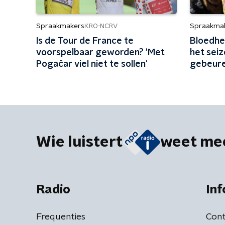
Spraakmakers
Spraakma
KRO-NCRV
Is de Tour de France te
Bloedhe
voorspelbaar geworden? 'Met
het seiz
Pogačar viel niet te sollen'
gebeure
Wie luistert
weet me
Radio
Inf
Frequenties
Cont