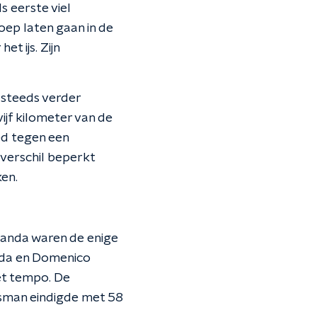
 eerste viel
oep laten gaan in de
t ijs. Zijn
 steeds verder
jf kilometer van de
ed tegen een
verschil beperkt
ken.
Landa waren de enige
eida en Domenico
et tempo. De
sman eindigde met 58