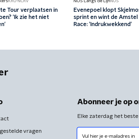
kers
NOS Langs de Lijn
KRO-NCRV
NOS
te Tour verplaatsen in
Evenepoel klopt Skjelmo
oen? 'Ik zie het niet
sprint en wint de Amstel
n'
Race: 'Indrukwekkend'
er
o
Abonneer je op o
Elke zaterdag het beste
act
gestelde vragen