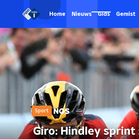
Home
Nieuws
Gids
Gemist
Sport
Giro: Hindley sprin