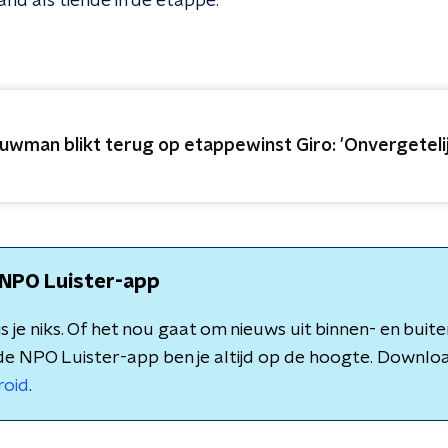
nd als tiende in de etappe.
uwman blikt terug op etappewinst Giro: 'Onvergeteli
NPO Luister-app
 je niks. Of het nou gaat om nieuws uit binnen- en buite
de NPO Luister-app ben je altijd op de hoogte. Downlo
roid
.