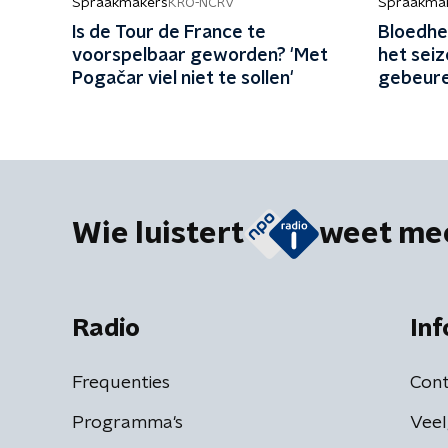
Spraakmakers
Spraakma
KRO-NCRV
Is de Tour de France te
Bloedhe
voorspelbaar geworden? 'Met
het seiz
Pogačar viel niet te sollen'
gebeure
Wie luistert
weet me
Radio
Inf
Frequenties
Cont
Programma's
Veel