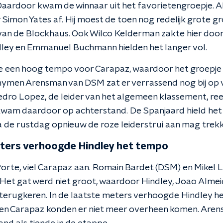
aardoor kwam de winnaar uit het favorietengroepje. Als
Simon Yates af. Hij moest de toen nog redelijk grote gr
an de Blockhaus. Ook Wilco Kelderman zakte hier door he
ley en Emmanuel Buchmann hielden het langer vol.
e een hoog tempo voor Carapaz, waardoor het groepje
ymen Arensman van DSM zat er verrassend nog bij op vi
edro Lopez, de leider van het algemeen klassement, re
kwam daardoor op achterstand. De Spanjaard hield het 
na de rustdag opnieuw de roze leiderstrui aan mag trek
eters verhoogde Hindley het tempo
Porte, viel Carapaz aan. Romain Bardet (DSM) en Mikel 
 Het gat werd niet groot, waardoor Hindley, Joao Alm
terugkeren. In de laatste meters verhoogde Hindley h
 en Carapaz konden er niet meer overheen komen. Aren