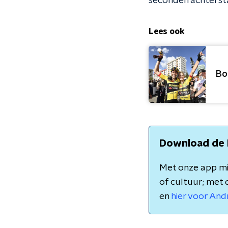
seconden achtersta
Lees ook
Bo
Download de 
Met onze app mis
of cultuur; met 
en
hier voor And