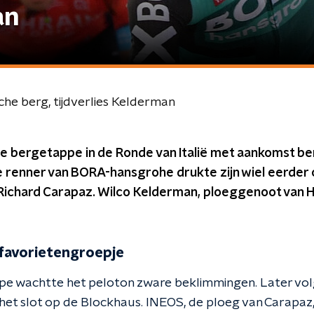
an
sche berg, tijdverlies Kelderman
 de bergetappe in de Ronde van Italië met aankomst b
De renner van BORA-hansgrohe drukte zijn wiel eerder
ichard Carapaz. Wilco Kelderman, ploeggenoot van Hin
 favorietengroepje
ppe wachtte het peloton zware beklimmingen. Later vo
het slot op de Blockhaus. INEOS, de ploeg van Carapaz