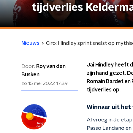
tijdverlies Kelderm
Nieuws
Giro: Hindley sprint snelst op mythi
Jai Hindley heeft
Door:
Roy van den
zijn hand gezet. 
Busken
Romain Bardet en R
zo 15 mei 2022
17:39
tijdverlies op.
Winnaar uit het
Al vroeg in de eta
Passo Lanciano en 