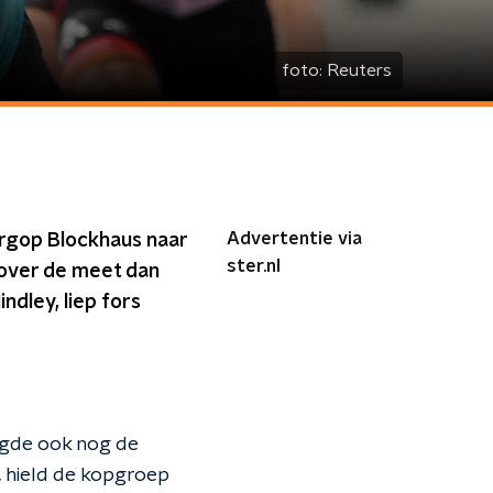
foto:
Reuters
Advertentie via
ergop Blockhaus naar
ster.nl
 over de meet dan
dley, liep fors
lgde ook nog de
, hield de kopgroep