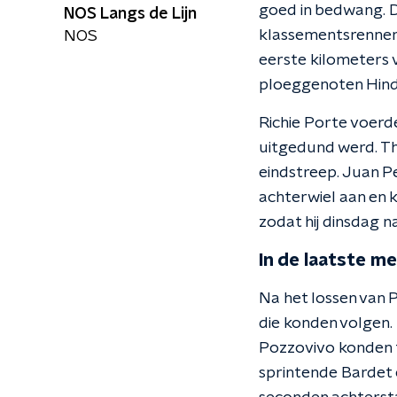
goed in bedwang. D
NOS Langs de Lijn
klassementsrenner 
NOS
eerste kilometers v
ploeggenoten Hind
Richie Porte voerd
uitgedund werd. Th
eindstreep. Juan P
achterwiel aan en 
zodat hij dinsdag 
In de laatste m
Na het lossen van 
die konden volgen.
Pozzovivo konden 
sprintende Bardet