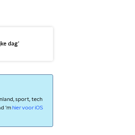
jke dag'
nland, sport, tech
ad 'm
hier voor iOS