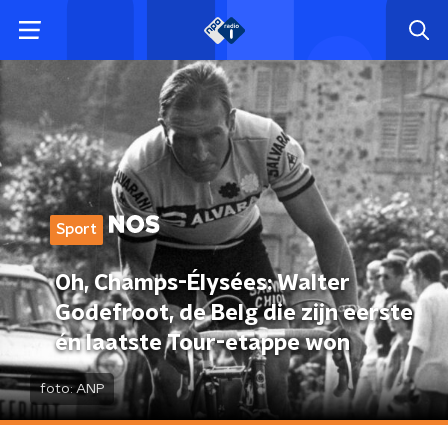
Sport
Oh, Champs-Élysées: Walter
Godefroot, de Belg die zijn eerste
én laatste Tour-etappe won
foto:
ANP