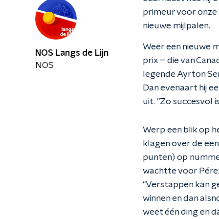
primeur voor onze 
nieuwe mijlpalen.
Weer een nieuwe mi
NOS Langs de Lijn
prix – die van Can
NOS
legende Ayrton Sen
Dan evenaart hij ee
uit. "Zo succesvol i
Werp een blik op h
klagen over de een
punten) op nummer 
wachtte voor Pérez
"Verstappen kan ge
winnen en dan alsn
weet één ding en dat