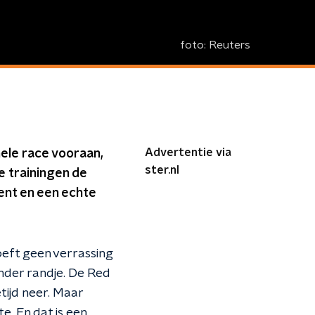
foto:
Reuters
Advertentie via
ele race vooraan,
ster.nl
je trainingen de
ient en een echte
oeft geen verrassing
nder randje. De Red
tijd neer. Maar
te. En dat is een