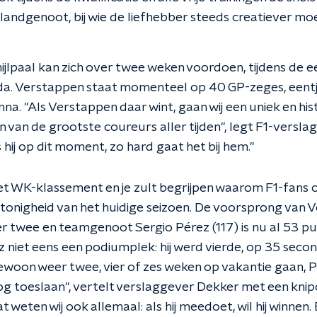
landgenoot, bij wie de liefhebber steeds creatiever mo
jlpaal kan zich over twee weken voordoen, tijdens de 
ada. Verstappen staat momenteel op 40 GP-zeges, eentj
na. "Als Verstappen daar wint, gaan wij een uniek en h
n van de grootste coureurs aller tijden", legt F1-versl
s hij op dit moment, zo hard gaat het bij hem."
et WK-klassement en je zult begrijpen waarom F1-fans 
tonigheid van het huidige seizoen. De voorsprong van 
twee en teamgenoot Sergio Pérez (117) is nu al 53 pu
 niet eens een podiumplek: hij werd vierde, op 35 seco
woon weer twee, vier of zes weken op vakantie gaan, P
og toeslaan", vertelt verslaggever Dekker met een kni
 weten wij ook allemaal: als hij meedoet, wil hij winnen. 