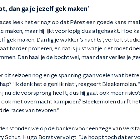
pt, dan ga je jezelf gek maken'
 races leek het er nog op dat Pérez een goede kans ma
e maken, maar hij lijkt voorlopig dus afgehaakt. Hoe kan
elf gek maken. Dan lig je wakker ’s nachts", vertelt studi
at harder proberen, en dat is juist wat je niet moet do
emmen. Dan haal je de bocht wel, maar daar verlies je ge
r dit seizoen nog enige spanning gaan voelen wat betre
p? "Ik denk het eigenlijk niet", reageert Bleekemolen. 
 hij nu die voorsprong heeft, dus hij gaat ook meer risic
r ook met overmacht kampioen? Bleekemolen durft het 
rie races van tevoren."
eden stonden we op de banken voor een zege van Verstap
ry Schut. Hugo Borst vervolgt: "Je hoopt toch dat er v