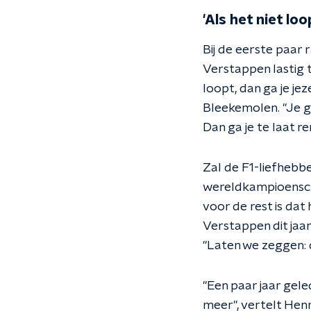
'Als het niet loo
Bij de eerste paar
Verstappen lastig t
loopt, dan ga je jez
Bleekemolen. "Je ga
Dan ga je te laat r
Zal de F1-liefhebbe
wereldkampioenscha
voor de rest is dat
Verstappen dit jaa
"Laten we zeggen: d
"Een paar jaar gel
meer", vertelt Hen