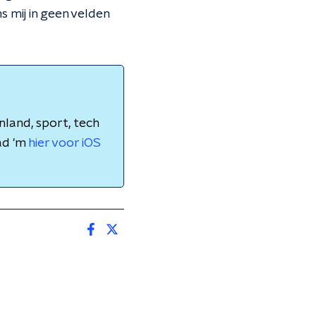
s mij in geen velden
nland, sport, tech
ad 'm
hier voor iOS