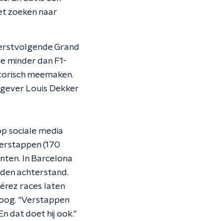
et zoeken naar
eerstvolgende Grand
e minder dan F1-
istorisch meemaken.
aggever Louis Dekker
op sociale media
Verstappen (170
nten. In Barcelona
nden achterstand.
érez races laten
poog. "Verstappen
En dat doet hij ook."