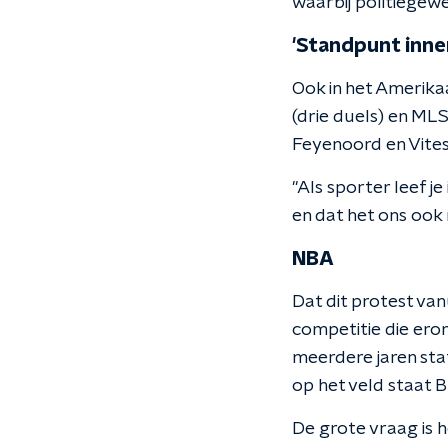
waarbij politiegewe
'Standpunt inn
Ook in het Amerika
(drie duels) en MLS
Feyenoord en Vites
"Als sporter leef j
en dat het ons ook 
NBA
Dat dit protest van
competitie die erom
meerdere jaren sta
op het veld staat 
De grote vraag is h