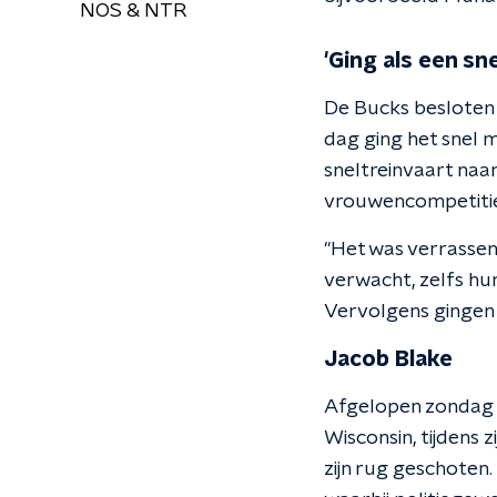
NOS & NTR
'Ging als een sn
De Bucks besloten 
dag ging het snel m
sneltreinvaart naa
vrouwencompetiti
"Het was verrassen
verwacht, zelfs hu
Vervolgens gingen d
Jacob Blake
Afgelopen zondag 
Wisconsin, tijdens 
zijn rug geschoten