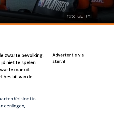
foto:
GETTY
Advertentie via
de zwarte bevolking.
ster.nl
jd niet te spelen
zwarte man uit
 besluit van de
aarten Kolsloot in
n eenlingen,