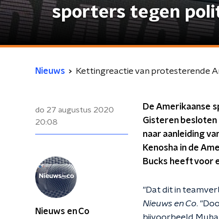
sporters tegen pol
Nieuws
Kettingreactie van protesterende 
De Amerikaanse sp
do 27 augustus 2020
Gisteren besloten 
20:08
naar aanleiding va
Kenosha in de Amer
Bucks heeft voor 
"Dat dit in teamver
Nieuws en Co
. "Do
Nieuws en Co
bijvoorbeeld Muham