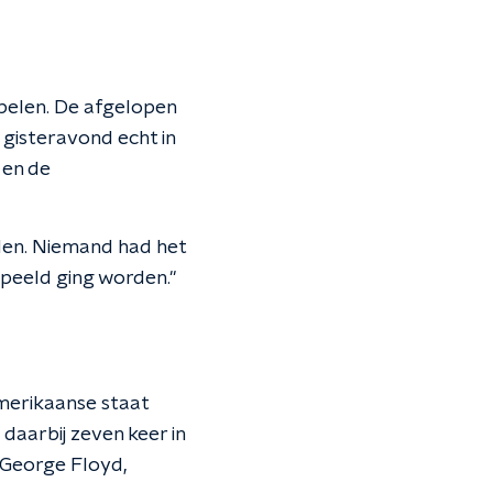
spelen. De afgelopen
s gisteravond echt in
 en de
den. Niemand had het
speeld ging worden."
merikaanse staat
 daarbij zeven keer in
 George Floyd,