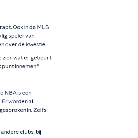
rapt. Ook in de MLB
lig speler van
n over de kwestie.
we zien wat er gebeurt
ndpunt innemen."
De NBA is een
. Er worden al
esproken in. Zelfs
andere clubs, bij