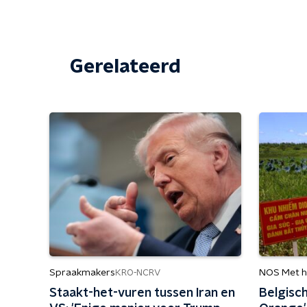
Gerelateerd
Spraakmakers
NOS Met h
KRO-NCRV
Staakt-het-vuren tussen Iran en
Belgisch