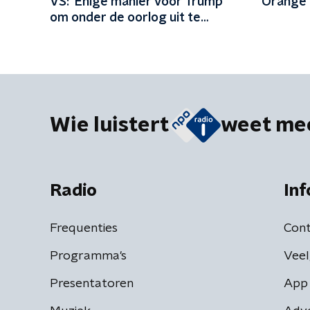
VS: 'Enige manier voor Trump
Orange'
om onder de oorlog uit te
komen'
Wie luistert
weet me
Radio
Inf
Frequenties
Cont
Programma's
Veel
Presentatoren
App 