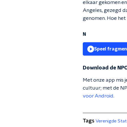
elkaar gekomen en 
Angeles, gezegd dat
genomen. Hoe het pr
N
Speel fragmen
Download de NPO
Met onze app mis je
cultuur; met de NP
voor Android
.
Tags
Verenigde Sta