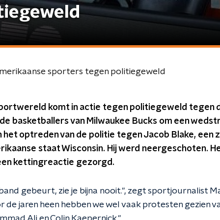
itiegeweld
Amerikaanse sporters tegen politiegeweld
ortwereld komt in actie tegen politiegeweld tegen 
de basketballers van Milwaukee Bucks om een wedstri
n het optreden van de politie tegen Jacob Blake, een 
ikaanse staat Wisconsin. Hij werd neergeschoten. Het
een kettingreactie gezorgd.
band gebeurt, zie je bijna nooit.", zegt sportjournalist M
or de jaren heen hebben we wel vaak protesten gezien va
mad Ali en Colin Kaepernick."