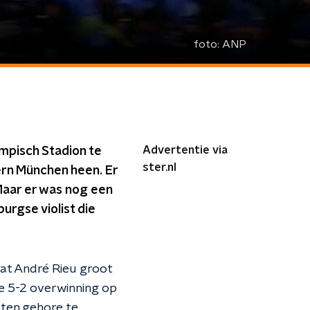
foto:
ANP
Advertentie via
mpisch Stadion te
ster.nl
ern München heen. Er
 Maar er was nog een
urgse violist die
at André Rieu groot
e 5-2 overwinning op
 ten gehore te