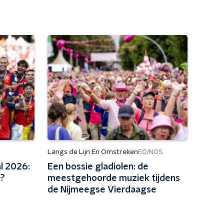
Langs de Lijn En Omstreken
EO/NOS
l 2026:
Een bossie gladiolen: de
e?
meestgehoorde muziek tijdens
de Nijmeegse Vierdaagse