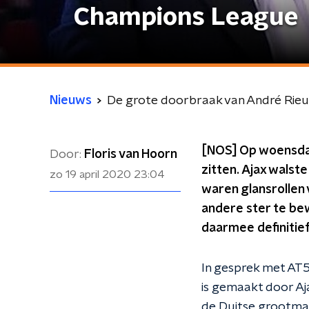
Champions League
Nieuws
De grote doorbraak van André Rieu
[NOS] Op woensdag
Door:
Floris van Hoorn
zitten. Ajax walst
zo 19 april 2020
23:04
waren glansrollen 
andere ster te bew
daarmee definitie
In gesprek met AT
is gemaakt door Aj
de Duitse grootmac