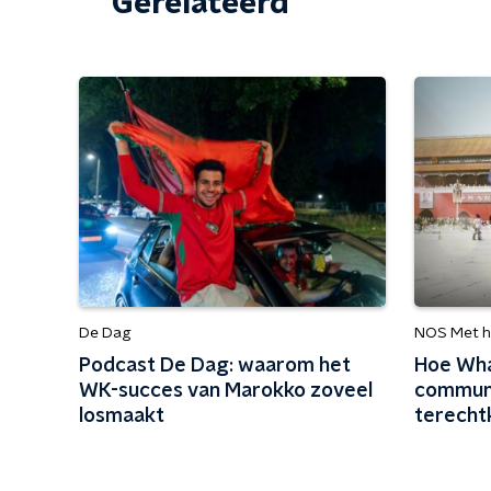
Gerelateerd
De Dag
NOS Met h
Podcast De Dag: waarom het
Hoe Wha
WK-succes van Marokko zoveel
communi
losmaakt
terech