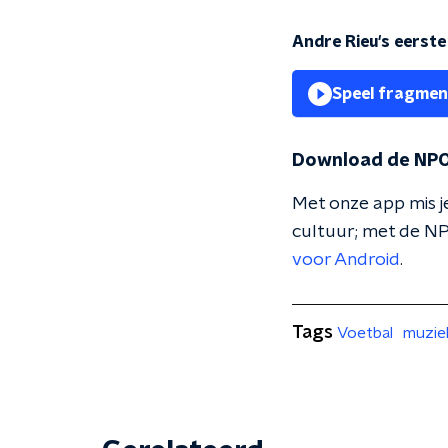
Andre Rieu's eerste
Speel fragmen
Download de NPO
Met onze app mis je
cultuur; met de NP
voor Android
.
Tags
Voetbal
muzie