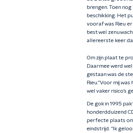
brengen. Toen nog n
beschikking. Het p
vooraf was Rieu er
best wel zenuwachti
allereerste keer da
Om zijn plaat te pr
Daarmee werd wel 
gestaan was de ste
Rieu."Voor mij was
wel vaker risico's g
De gok in 1995 pak
honderdduizend CD'
perfecte plaats om
eindstrijd. "Ik gelo