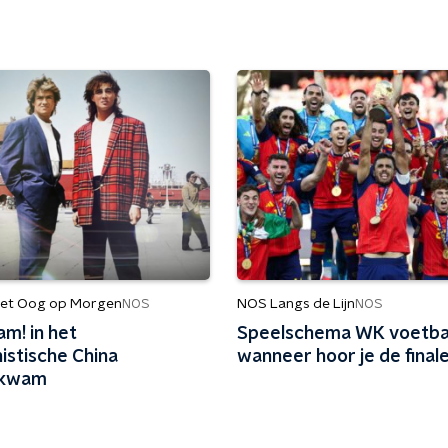
et Oog op Morgen
NOS Langs de Lijn
NOS
NOS
m! in het
Speelschema WK voetba
stische China
wanneer hoor je de final
tkwam