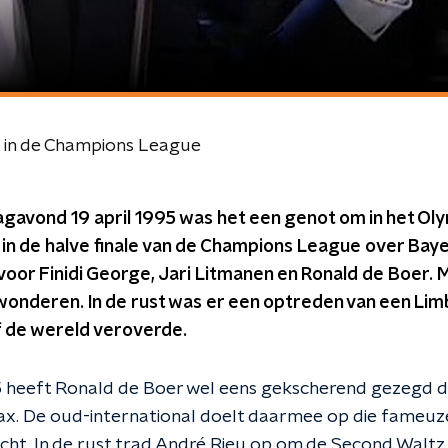
 in de Champions League
avond 19 april 1995 was het een genot om in het Oly
e in de halve finale van de Champions League over Bay
voor Finidi George, Jari Litmanen en Ronald de Boer.
onderen. In de rust was er een optreden van een Limb
f de wereld veroverde.
5 heeft Ronald de Boer wel eens gekscherend gezegd d
ax. De oud-international doelt daarmee op die fameuz
ht. In de rust trad André Rieu op om de Second Waltz