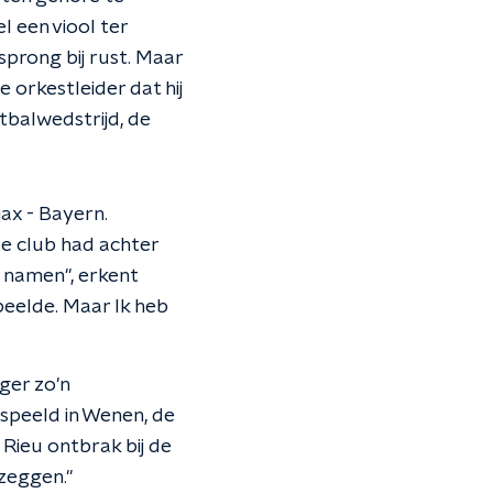
l een viool ter
sprong bij rust. Maar
 orkestleider dat hij
etbalwedstrijd, de
jax - Bayern.
e club had achter
 namen", erkent
peelde. Maar Ik heb
ger zo'n
speeld in Wenen, de
Rieu ontbrak bij de
fzeggen."