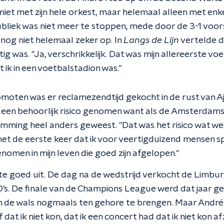
iet met zijn hele orkest, maar helemaal alleen met enke
ubliek was niet meer te stoppen, mede door de 3-1 voor
 nog niet helemaal zeker op. In
Langs de Lijn
vertelde de
g was. "Ja, verschrikkelijk. Dat was mijn allereerste vo
t ik in een voetbalstadion was."
omoten was er reclamezendtijd gekocht in de rust van A
een behoorlijk risico genomen want als de Amsterdams
mming heel anders geweest. "Dat was het risico wat we
 het de eerste keer dat ik voor veertigduizend mensen s
enomen in mijn leven die goed zijn afgelopen."
te goed uit. De dag na de wedstrijd verkocht de Limbur
s. De finale van de Champions League werd dat jaar ge
 de wals nogmaals ten gehore te brengen. Maar André 
of dat ik niet kon, dat ik een concert had dat ik niet kon a