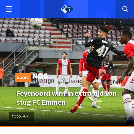
Sport
Feyenoord wint in extra tijd van
stug FC Emmen
foto:
ANP