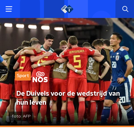
Sport
De Duivels voor de wedstrijd van
hun leven
foto:
AFP