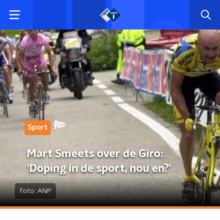
Sport
Mart Smeets over de Giro:
'Doping in de sport, nou en?'
foto:
ANP