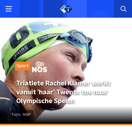
Sport
Triatlete Rachel Klamer werkt
vanuit 'haar' Twente toe naar
Olympische Spelen
foto:
ANP