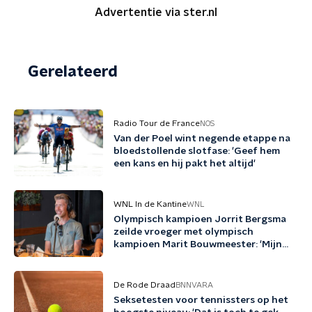
Advertentie via ster.nl
Gerelateerd
Radio Tour de France
NOS
Van der Poel wint negende etappe na
bloedstollende slotfase: 'Geef hem
een kans en hij pakt het altijd'
WNL In de Kantine
WNL
Olympisch kampioen Jorrit Bergsma
zeilde vroeger met olympisch
kampioen Marit Bouwmeester: 'Mijn
jeugd uit schaatsen en zeilen'
De Rode Draad
BNNVARA
Seksetesten voor tennissters op het