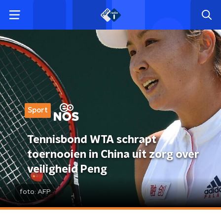
Sport
Tennisbond WTA schrapt
toernooien in China uit zorg over
veiligheid Peng
foto:
AFP