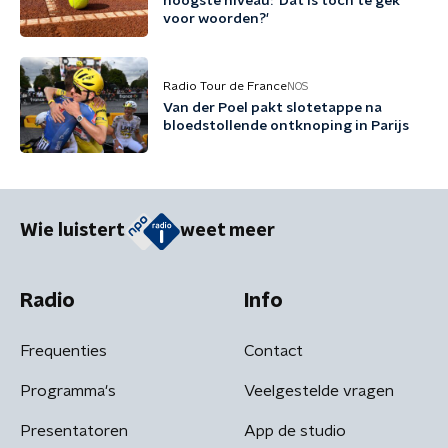
hoogste niveau: 'Dat is toch te gek
voor woorden?'
Radio Tour de France
NOS
Van der Poel pakt slotetappe na
bloedstollende ontknoping in Parijs
Wie luistert
weet meer
Radio
Info
Frequenties
Contact
Programma's
Veelgestelde vragen
Presentatoren
App de studio