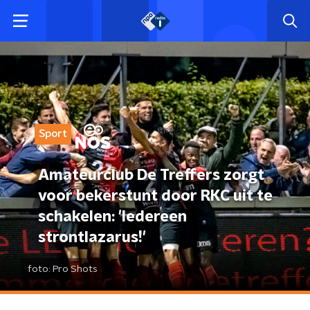
Sport
Amateurclub De Treffers zorgt
voor bekerstunt door RKC uit te
schakelen: 'Iedereen
strontlazarus!'
foto:
Pro Shots