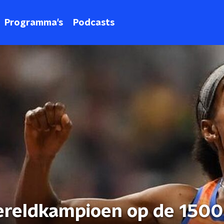
Programma's
Podcasts
ereldkampioen op de 1500