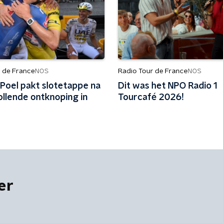
r de France
Radio Tour de France
NOS
NOS
 Poel pakt slotetappe na
Dit was het NPO Radio 1
ollende ontknoping in
Tourcafé 2026!
er