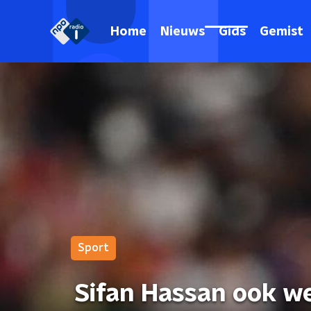
Home
Nieuws
Gids
Gemist
Sport
Sifan Hassan ook w