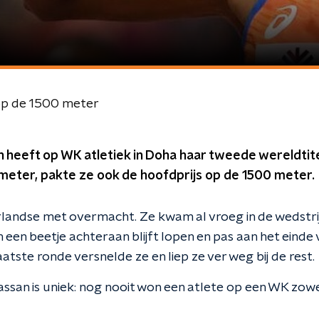
op de 1500 meter
 heeft op WK atletiek in Doha haar tweede wereldtite
meter, pakte ze ook de hoofdprijs op de 1500 meter.
andse met overmacht. Ze kwam al vroeg in de wedstrijd
een beetje achteraan blijft lopen en pas aan het einde 
aatste ronde versnelde ze en liep ze ver weg bij de rest.
assan is uniek: nog nooit won een atlete op een WK zow