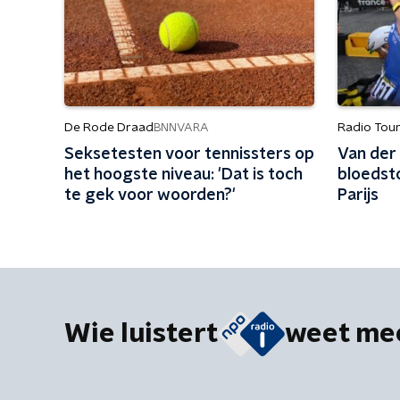
De Rode Draad
Radio Tou
BNNVARA
Seksetesten voor tennissters op
Van der
het hoogste niveau: 'Dat is toch
bloedst
te gek voor woorden?'
Parijs
Wie luistert
weet me