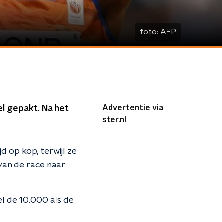
foto:
AFP
Advertentie via
l gepakt. Na het
ster.nl
 op kop, terwijl ze
van de race naar
el de 10.000 als de