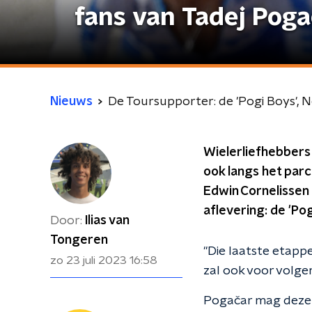
fans van Tadej Poga
Nieuws
De Toursupporter: de 'Pogi Boys', 
Wielerliefhebbers 
ook langs het parc
Edwin Cornelissen 
aflevering: de 'Po
Door:
Ilias van
Tongeren
"Die laatste etapp
zo 23 juli 2023
16:58
zal ook voor volgen
Pogačar mag deze e