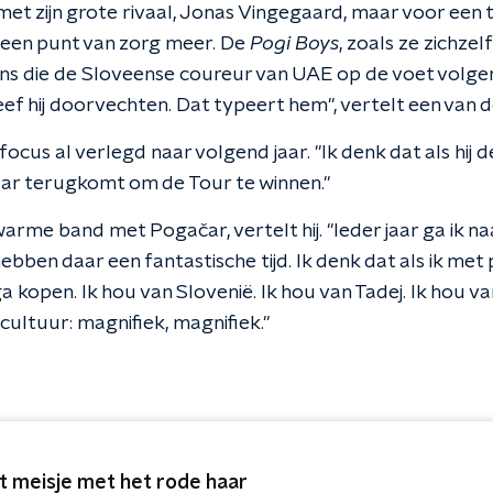
met zijn grote rivaal, Jonas Vingegaard, maar voor een
geen punt van zorg meer. De
Pogi Boys
, zoals ze zichze
ns die de Sloveense coureur van UAE op de voet volgen.
eef hij doorvechten. Dat typeert hem", vertelt een van 
ocus al verlegd naar volgend jaar. "Ik denk dat als hij d
jaar terugkomt om de Tour te winnen."
rme band met Pogačar, vertelt hij. "Ieder jaar ga ik naa
hebben daar een fantastische tijd. Ik denk dat als ik met 
ga kopen. Ik hou van Slovenië. Ik hou van Tadej. Ik hou v
cultuur: magnifiek, magnifiek."
t meisje met het rode haar