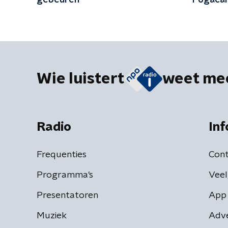
gebeuren'
Pogačar 
Wie luistert
weet me
Radio
Inf
Frequenties
Cont
Programma's
Veel
Presentatoren
App 
Muziek
Adv