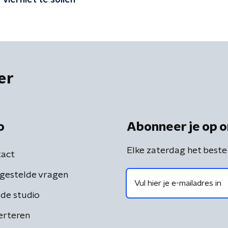
viel niet te sollen'
er
o
Abonneer je op o
Elke zaterdag het beste
act
gestelde vragen
de studio
erteren