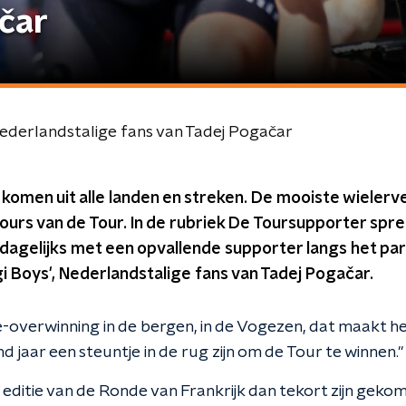
čar
Nederlandstalige fans van Tadej Pogačar
komen uit alle landen en streken. De mooiste wielerve
ours van de Tour. In de rubriek De Toursupporter spr
dagelijks met een opvallende supporter langs het par
gi Boys', Nederlandstalige fans van Tadej Pogačar.
e-overwinning in de bergen, in de Vogezen, dat maakt h
d jaar een steuntje in de rug zijn om de Tour te winnen."
ditie van de Ronde van Frankrijk dan tekort zijn gekom