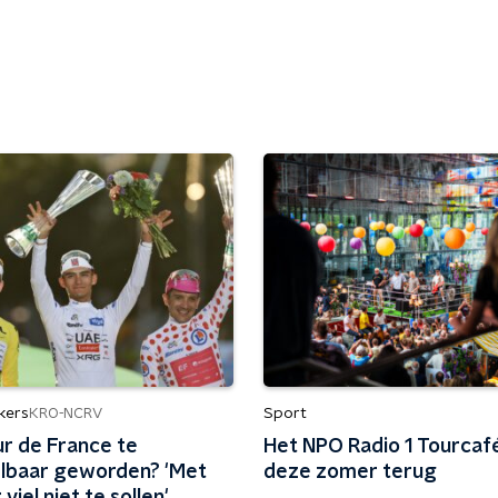
kers
Sport
KRO-NCRV
ur de France te
Het NPO Radio 1 Tourcaf
lbaar geworden? 'Met
deze zomer terug