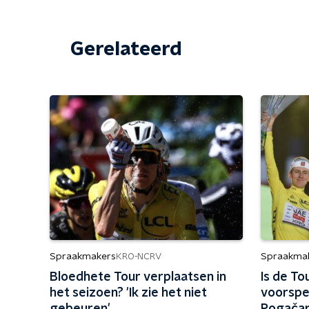
Gerelateerd
Spraakmakers
Spraakma
KRO-NCRV
Bloedhete Tour verplaatsen in
Is de To
het seizoen? 'Ik zie het niet
voorspe