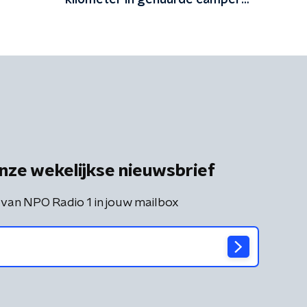
kilometer in gehuurde camper
en komt te laat
nze wekelijkse nieuwsbrief
 van NPO Radio 1 in jouw mailbox