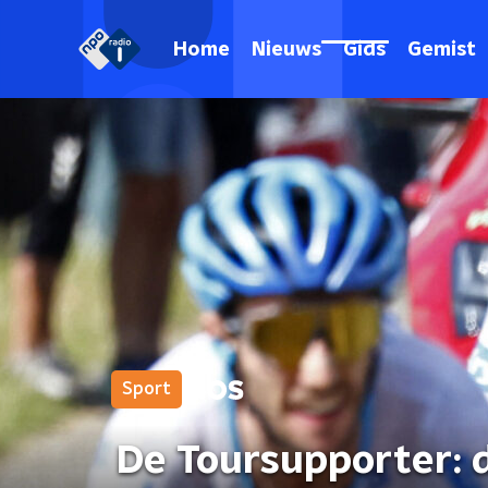
Home
Nieuws
Gids
Gemist
Sport
De Toursupporter: d