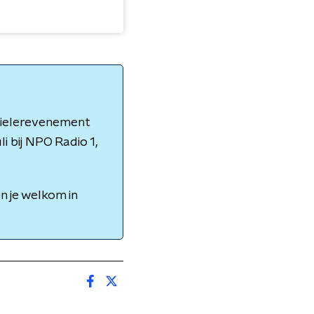
 wielerevenement
i bij NPO Radio 1,
n je welkom in