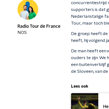
concurrentiestrijd 
supporters is dat 
Nederlanstalige fa
Tour, maar toch bl
Radio Tour de France
NOS
De groep heeft de f
heeft, hij volgend 
De man heeft een wa
ouders te zijn. We 
een buitenverblijf 
de Sloveen, van de 
Lees ook
He