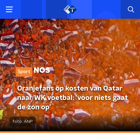
Sport
Oranjefans op kosten van Qatar
naar WK voetbal: 'voor niets gaat
de zon op'
foto:
ANP