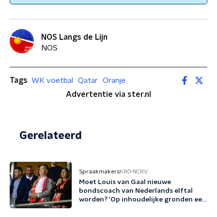
NOS Langs de Lijn
NOS
Tags
WK voetbal
Qatar
Oranje
Advertentie via ster.nl
Gerelateerd
Spraakmakers
KRO-NCRV
Moet Louis van Gaal nieuwe
bondscoach van Nederlands elftal
worden? 'Op inhoudelijke gronden een
no-brainer'