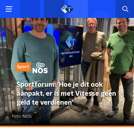
Sport
Sportforum: 'Hoe je dit ook
aanpakt, er is met Vitesse geen
geld te verdienen'
foto:
NOS