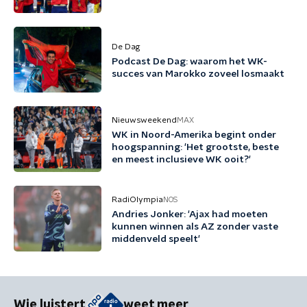
De Dag
Podcast De Dag: waarom het WK-
succes van Marokko zoveel losmaakt
Nieuwsweekend
MAX
WK in Noord-Amerika begint onder
hoogspanning: 'Het grootste, beste
en meest inclusieve WK ooit?'
RadiOlympia
NOS
Andries Jonker: 'Ajax had moeten
kunnen winnen als AZ zonder vaste
middenveld speelt'
Wie luistert
weet meer