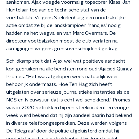
aankomen. Ajax voegde voormalig topscorer Klaas-Jan
Huntelaar toe aan de technische staf van de
voetbalclub. Volgens Stekelenburg een noodzakelijke
actie omdat ze bij de landskampioen 'handjes' nodig
hadden na het wegvallen van Marc Overmars. De
directeur voetbalzaken moest de club verlaten na
aantijgingen wegens grensoverschrijdend gedrag.
Schildkamp stelt dat Ajax wel wat positieve aandacht
kon gebruiken na alle berichten rond oud-Ajacied Quincy
Promes. "Het was afgelopen week natuurlijk weer
behoorlijk ondermaats. Hoe Ten Hag zich heeft
uitgelaten over serieuze journalistieke instanties als de
NOS en Nieuwsuur, dat is echt wel schokkend." Promes
was in 2020 betrokken bij een steekincident en vorige
week werd bekend dat hij zijn aandeel daarin had bekend
in diverse telefoongesprekken. Deze werden volgens
De Telegraaf door de politie afgeluisterd omdat hij
verdacht werd van betrokkenheid bij drugshandel.