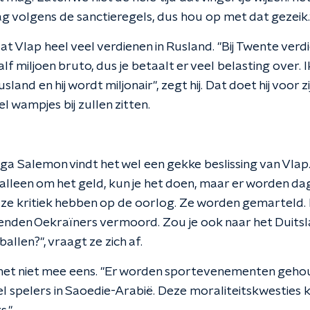
ag volgens de sanctieregels, dus hou op met dat gezeik.
 Vlap heel veel verdienen in Rusland. "Bij Twente verdi
lf miljoen bruto, dus je betaalt er veel belasting over. I
sland en hij wordt miljonair", zegt hij. Dat doet hij voor z
eel wampjes bij zullen zitten.
a Salemon vindt het wel een gekke beslissing van Vlap.
 alleen om het geld, kun je het doen, maar er worden da
e kritiek hebben op de oorlog. Ze worden gemarteld.
nden Oekraïners vermoord. Zou je ook naar het Duitslan
llen?", vraagt ze zich af.
 het niet mee eens. "Er worden sportevenementen gehoud
l spelers in Saoedie-Arabië. Deze moraliteitskwesties 