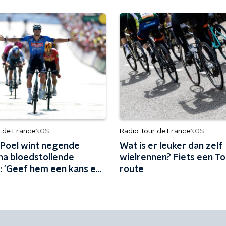
r de France
Radio Tour de France
NOS
NOS
 Poel wint negende
Wat is er leuker dan zelf
na bloedstollende
wielrennen? Fiets een T
: 'Geef hem een kans en
route
het altijd'