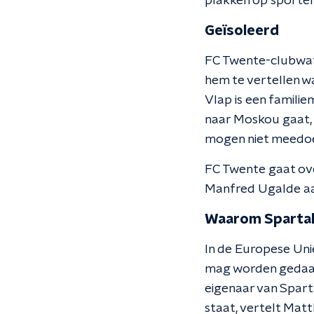
plakken op sporter
Geïsoleerd
FC Twente-clubwatch
hem te vertellen wa
Vlap is een familiem
naar Moskou gaat, d
mogen niet meedoen
FC Twente gaat ov
Manfred Ugalde aa
Waarom Spartak 
In de Europese Uni
mag worden gedaan,
eigenaar van Sparta
staat, vertelt Matt