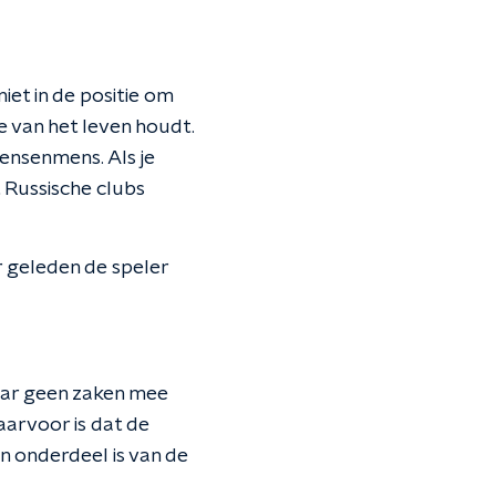
iet in de positie om
ie van het leven houdt.
 mensenmens. Als je
t Russische clubs
 geleden de speler
waar geen zaken mee
aarvoor is dat de
en onderdeel is van de