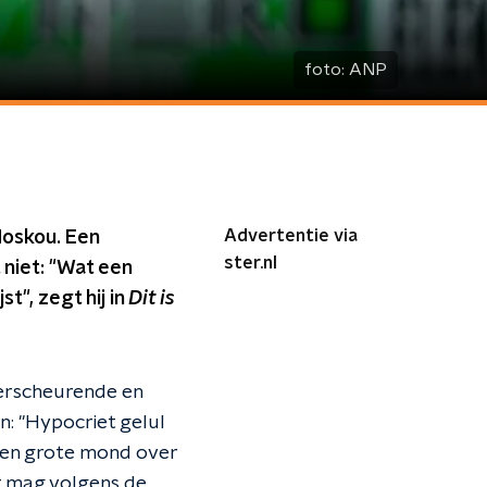
foto:
ANP
Advertentie via
Moskou. Een
ster.nl
niet: "Wat een
t", zegt hij in
Dit is
erscheurende en
an: "Hypocriet gelul
 een grote mond over
et mag volgens de