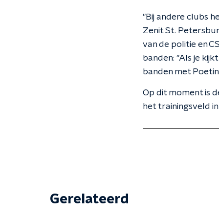
"Bij andere clubs h
Zenit St. Petersb
van de politie en C
banden: "Als je kij
banden met Poetin.
Op dit moment is d
het trainingsveld i
Gerelateerd