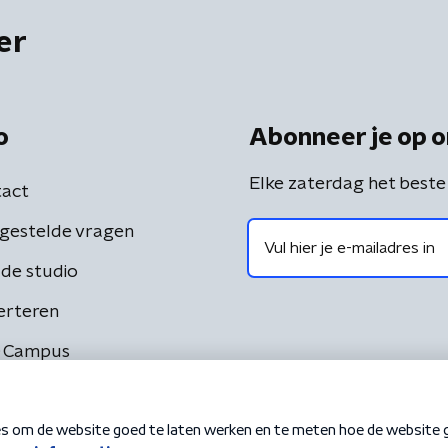
er
o
Abonneer je op o
Elke zaterdag het beste
act
gestelde vragen
de studio
erteren
 Campus