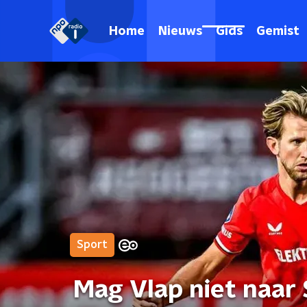
Home
Nieuws
Gids
Gemist
Sport
Mag Vlap niet naar