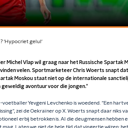
 'Hypocriet gelul'
er Michel Vlap wil graag naar het Russische Spartak 
vinden velen. Sportmarketeer Chris Woerts snapt dat 
artak Moskou staat niet op de internationale sanctielijs
en geweldig avontuur voor die jongen."
-voetballer Yevgeni Levchenko is woedend. "Een hartv
lissing", zei de Oekraïner op X. Woerts snapt daar niks v
tioneel erbij betrokken is. Al die deugmensen hebben
t mag. Laten we niet de hele tijd dat vingertje wijzen: h