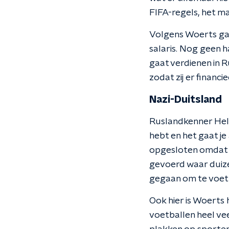
FIFA-regels, het m
Volgens Woerts gaat
salaris. Nog geen ha
gaat verdienen in Ru
zodat zij er financi
Nazi-Duitsland
Ruslandkenner Helg
hebt en het gaat je
opgesloten omdat z
gevoerd waar duize
gegaan om te voetba
Ook hier is Woerts
voetballen heel vee