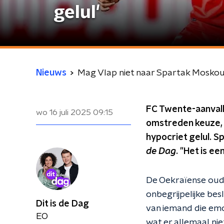
gelul'
Nieuws
Mag Vlap niet naar Spartak Moskou?
FC Twente-aanvall
wo 16 juli 2025
09:15
omstreden keuze, 
hypocriet gelul. Sp
de Dag
. "Het is e
De Oekraïense oud
onbegrijpelijke bes
Dit is de Dag
van iemand die emo
EO
wat er allemaal nie