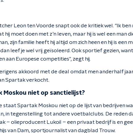
s."
er Leon ten Voorde snapt ook de kritiek wel. "Ik ben n
t hij moet doen met z’n leven, maar hij is wel een man d
an, zijn familie heeft hij altijd om zich heen en hij is een
an leef je wel vrij geïsoleerd. Ook sportief gezien, wan
 aan Europese competities", zegt hij.
erigens akkoord met de deal omdat men anderhalf jaar
n Spartak verkocht.
Moskou niet op sanctielijst?
e staat Spartak Moskou niet op de lijst van bedrijven 
 in tegenstelling tot andere voetbalclubs. De reden d
k – olieproducent Lukoil – een privaat bedrijf is en ge
hijs van Dam, sportjournalist van dagblad Trouw.