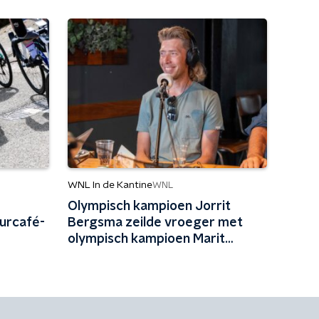
WNL In de Kantine
WNL
Olympisch kampioen Jorrit
ourcafé-
Bergsma zeilde vroeger met
olympisch kampioen Marit
Bouwmeester: 'Mijn jeugd uit
schaatsen en zeilen'