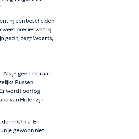
"
ent hij een bescheiden
k weet precies wat hij
ijn gezin, zegt Woerts,
 "Als je geen moraal
gelijks Russen
 Er wordt oorlog
d van Hitler zijn
en in China. Er
kun je gewoon niet