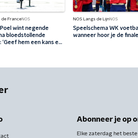
r de France
NOS Langs de Lijn
NOS
NOS
 Poel wint negende
Speelschema WK voetba
na bloedstollende
wanneer hoor je de final
: 'Geef hem een kans en
het altijd'
er
o
Abonneer je op o
Elke zaterdag het beste
act