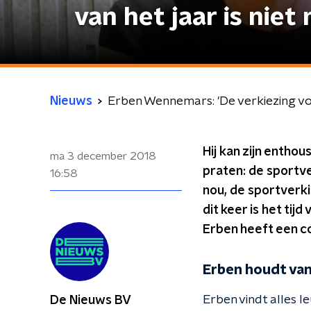
van het jaar is nie
Nieuws
Erben Wennemars: 'De verkiezing vo
Hij kan zijn entho
ma 3 december 2018
praten: de sportv
16:58
nou, de sportverki
dit keer is het ti
Erben heeft een c
Erben houdt van
Erben vindt alles l
De Nieuws BV