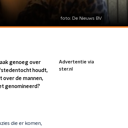
foto:
De Nieuws BV
Advertentie via
t vaak genoeg over
ster.nl
fstedentocht houdt,
et over de mannen,
niet genomineerd?
uzies die er komen,