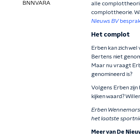
BNNVARA
alle complottheori
complottheorie. Wan
Nieuws BV
besprak
Het complot
Erben kan zich wel 
Bertens niet genomi
Maar nu vraagt Erbe
genomineerd is?
Volgens Erben zijn
kijken waard? Willem
Erben Wennemars i
het laatste sportn
Meer van De Nieu