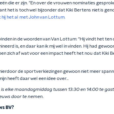
eën die er zijn. "En over de vrouwen nominaties gesprok
t het is toch wel bijzonder dat Kiki Bertens niet is ge
 hij het al met John van Lottum.
vinden in de woorden van Van Lottum: "Hij vindt het ten 
neerd is, en daar kan ik mij wel in vinden. Hij had gewo
n zich af wat voor een impact heeft het nou dat Kiki B
 hierdoor de sportverkiezingen gewoon niet meer spanne
ijn heeft daar wel een idee over...
s elke maandagmiddag tussen 13:30 en 14:00 te gast
ieuws door te nemen.
ws BV?