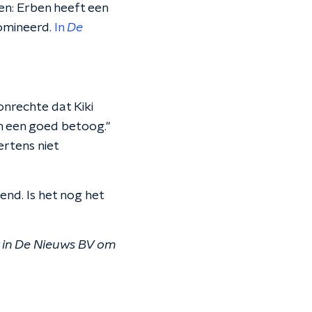
en: Erben heeft een
nomineerd.
In
De
onrechte dat Kiki
on een goed betoog."
ertens niet
nd. Is het nog het
 in De Nieuws BV om