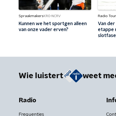
Spraakmakers
Radio Tou
KRO-NCRV
Kunnen we het sportgen alleen
Van der
van onze vader erven?
etappe 
slotfase
hij pakt 
Wie luistert
weet me
Radio
Inf
Frequenties
Cont