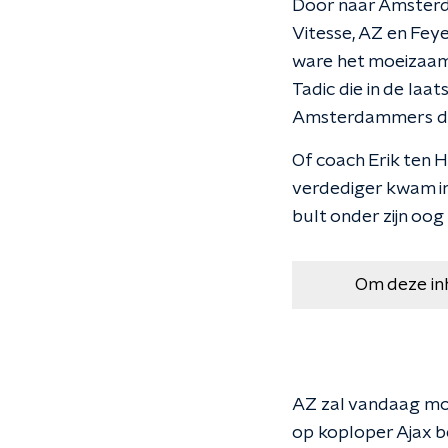
Door naar Amsterd
Vitesse, AZ en Fey
ware het moeizaam.
Tadic die in de laa
Amsterdammers de
Of coach Erik ten H
verdediger kwam in 
bult onder zijn oog
Om deze in
AZ zal vandaag moe
op koploper Ajax b