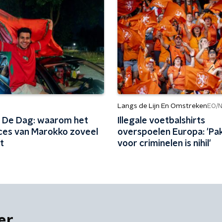
Langs de Lijn En Omstreken
EO/
 De Dag: waarom het
Illegale voetbalshirts
es van Marokko zoveel
overspoelen Europa: 'Pa
t
voor criminelen is nihil'
er