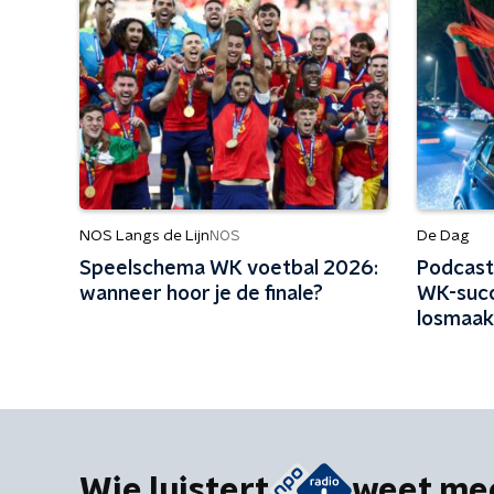
NOS Langs de Lijn
De Dag
NOS
Speelschema WK voetbal 2026:
Podcast
wanneer hoor je de finale?
WK-succ
losmaak
Wie luistert
weet me