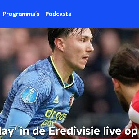
Programma's
Podcasts
y' in de Eredivisie live o