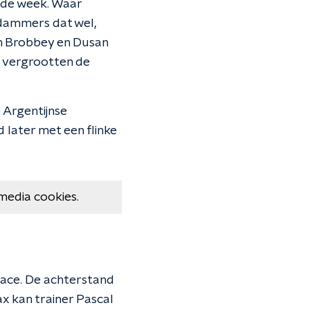
gde week. Waar
rdammers dat wel,
an Brobbey en Dusan
e vergrootten de
e Argentijnse
d later met een flinke
media cookies.
race. De achterstand
x kan trainer Pascal