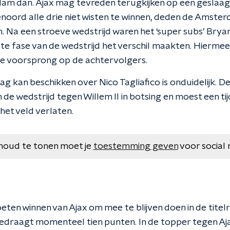
am dan. Ajax mag tevreden terugkijken op een geslaa
enoord alle drie niet wisten te winnen, deden de Amste
 Na een stroeve wedstrijd waren het ‘super subs’ Bry
tste fase van de wedstrijd het verschil maakten. Hierme
 voorsprong op de achtervolgers.
ag kan beschikken over Nico Tagliafico is onduidelijk. D
de wedstrijd tegen Willem II in botsing en moest een tij
 het veld verlaten.
houd te tonen moet je
toestemming geven
voor social 
ten winnen van Ajax om mee te blijven doen in de titel
edraagt momenteel tien punten. In de topper tegen Aja