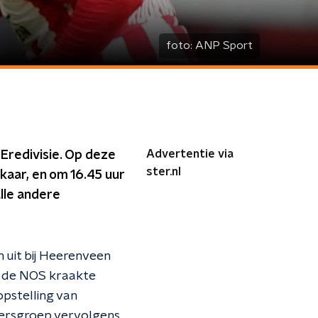
foto:
ANP Sport
Advertentie via
Eredivisie. Op deze
ster.nl
kaar, en om 16.45 uur
lle andere
n uit bij Heerenveen
er de NOS kraakte
pstelling van
lersgroep vervolgens