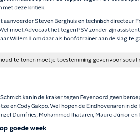
jn met deze kritiek.
 aanvoerder Steven Berghuis en technisch directeur Fr
 Wel moet Advocaat het tegen PSV zonder zijn assistent
aar Willem II om daar als hoofdtrainer aan de slag te g
houd te tonen moet je
toestemming geven
voor social 
 Schmidt kan in de kraker tegen Feyenoord geen beroe
tze en Cody Gakpo. Wel hopen de Eindhovenaren in de 
enzel Dumfries, Mohammed Ihataren, Mauro Júnior en
g op goede week