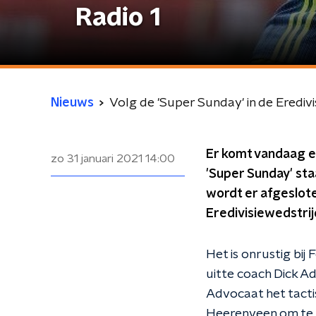
Radio 1
Nieuws
Volg de 'Super Sunday' in de Eredivi
Er komt vandaag ee
zo 31 januari 2021
14:00
'Super Sunday' sta
wordt er afgeslote
Eredivisiewedstri
Het is onrustig bij
uitte coach Dick A
Advocaat het tacti
Heerenveen om te g