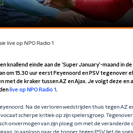
sie live op NPO Radio 1
n knallend einde aan de 'Super January'-maand in de 
an om 15.30 uur eerst Feyenoord en PSV tegenover el
n met de kraker tussen AZ en Ajax. Je volgt deze en a
jden
live op NPO Radio 1
.
 Feyenoord. Na de verloren wedstrijden thuis tegen AZ e
dvocaat scherpe kritiek op zijn spelersgroep. Tegenov
sch onvermogen van zijn ploeg om met de veranderde o
aan. In aanloop naar de topper tegen PSV liet de spe