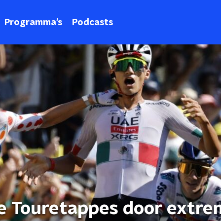
Programma's
Podcasts
e Touretappes door extre