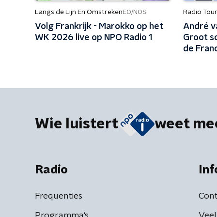
Langs de Lijn En Omstreken
Radio Tou
EO/NOS
Volg Frankrijk - Marokko op het
André v
WK 2026 live op NPO Radio 1
Groot sc
de Fran
Wie luistert
weet me
Radio
Inf
Frequenties
Cont
Programma's
Veel