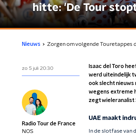
hitte: 'De Tour stop
Nieuws
Zorgen om volgende Touretappes do
Isaac del Toro he
zo 5 juli
20:30
werd uiteindelijk 
ook slecht nieuws 
wegens extreme hi
zegt wieleranalist
UAE maakt indru
Radio Tour de France
In de slotfase van 
NOS