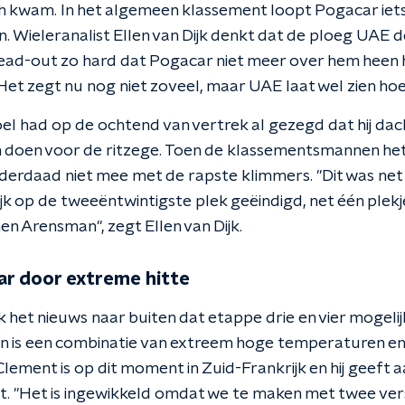
ish kwam. In het algemeen klassement loopt Pogacar iets
n. Wieleranalist Ellen van Dijk denkt dat de ploeg UAE
lead-out zo hard dat Pogacar niet meer over hem heen
et zegt nu nog niet zoveel, maar UAE laat wel zien hoe s
el had op de ochtend van vertrek al gezegd dat hij dach
on doen voor de ritzege. Toen de klassementsmannen h
derdaad niet mee met de rapste klimmers. "Dit was net i
elijk op de tweeëntwintigste plek geëindigd, net één ple
 Arensman", zegt Ellen van Dijk.
ar door extreme hitte
et nieuws naar buiten dat etappe drie en vier mogelij
n is een combinatie van extreem hoge temperaturen e
Clement is op dit moment in Zuid-Frankrijk en hij geeft a
. "Het is ingewikkeld omdat we te maken met twee vers