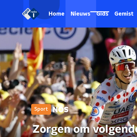
Home
Nieuws
Gids
Gemist
Sport
Zorgen om volgend