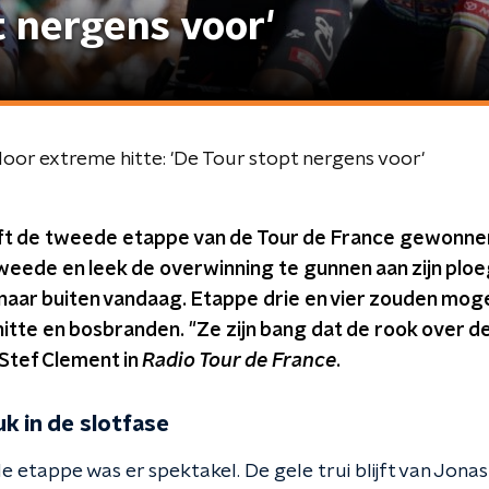
t nergens voor'
or extreme hitte: 'De Tour stopt nergens voor'
eft de tweede etappe van de Tour de France gewonne
tweede en leek de overwinning te gunnen aan zijn pl
naar buiten vandaag. Etappe drie en vier zouden mogeli
tte en bosbranden. "Ze zijn bang dat de rook over de
 Stef Clement in
Radio Tour de France
.
k in de slotfase
de etappe was er spektakel. De gele trui blijft van Jonas