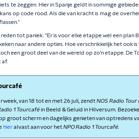
iets te zeggen. Hier in Spanje geldt in sommige gebiede
r kans op code rood. Als die van kracht is mag de overhe
lassen."
 reden tot paniek. "Er is voor elke etappe wel een plan 
eken naar andere opties. Hoe verschrikkelijk het ook is
toch een groot deel van de wereld op zo’n etappe. De T
 af.
ourcafé
urweek, van 18 tot en met 26 juli, zendt
NOS Radio Tour 
adio 1 Tourcafé
in Beeld & Geluid in Hilversum. Bezoek
op groot scherm en dagelijks genieten van optredens 
je
hier
alvast aan voor het
NPO Radio 1 Tourcafé
.