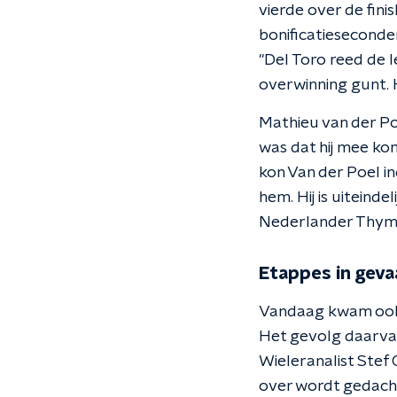
vierde over de fin
bonificatieseconde
"Del Toro reed de 
overwinning gunt. H
Mathieu van der Po
was dat hij mee k
kon Van der Poel in
hem. Hij is uiteind
Nederlander Thymen
Etappes in geva
Vandaag kwam ook h
Het gevolg daarva
Wieleranalist Stef 
over wordt gedacht