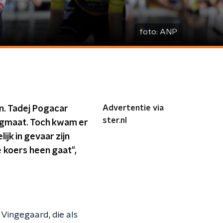
foto:
ANP
Advertentie via
n. Tadej Pogacar
ster.nl
oegmaat. Toch kwam er
jk in gevaar zijn
 koers heen gaat",
 Vingegaard, die als