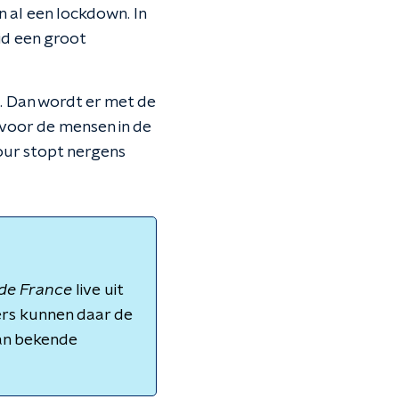
n al een lockdown. In
id een groot
B. Dan wordt er met de
 voor de mensen in de
our stopt nergens
de France
live uit
ers kunnen daar de
van bekende