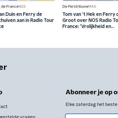
r de France
De Perstribune
NOS
MAX
an Duin en Ferry de
Tom van 't Hek en Ferry 
huiven aan in Radio Tour
Groot over NOS Radio To
ce
France: 'Vrolijkheid en
professionaliteit kunnen
samengaan'
er
o
Abonneer je op o
Elke zaterdag het beste
act
gestelde vragen