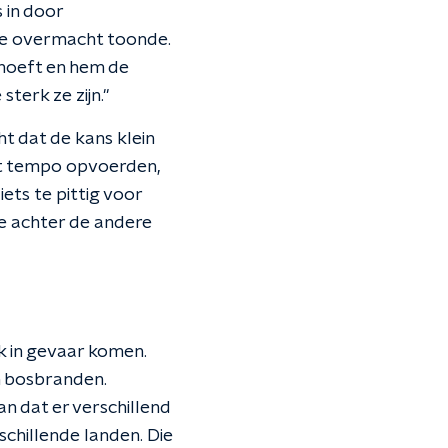
 in door
 de overmacht toonde.
 hoeft en hem de
terk ze zijn."
t dat de kans klein
et tempo opvoerden,
ets te pittig voor
kje achter de andere
k in gevaar komen.
n bosbranden.
an dat er verschillend
chillende landen. Die