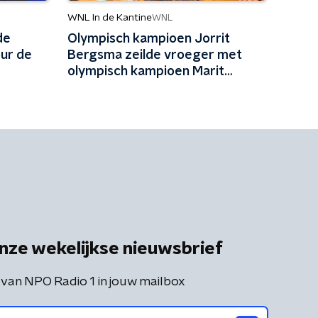
WNL In de Kantine
WNL
de
Olympisch kampioen Jorrit
ur de
Bergsma zeilde vroeger met
olympisch kampioen Marit
 prima
Bouwmeester: 'Mijn jeugd uit
schaatsen en zeilen'
nze wekelijkse nieuwsbrief
 van NPO Radio 1 in jouw mailbox