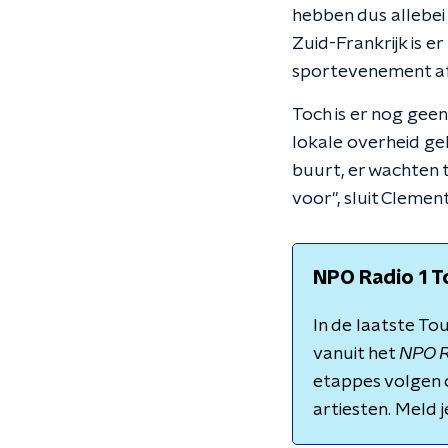
hebben dus allebei 
Zuid-Frankrijk is e
sportevenement af
Toch is er nog geen
lokale overheid gek
buurt, er wachten 
voor", sluit Clement
NPO Radio 1 T
In de laatste To
vanuit het
NPO R
etappes volgen 
artiesten. Meld 