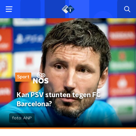
Sport
Kan PSV stunten tegen FC
Barcelona?
foto:
ANP