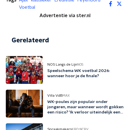
Tags
Ajax
klassieker
Eredivisie
Feyenoord
Voetbal
Advertentie via ster.nl
Gerelateerd
NOS Langs de Lijn
NOS
Speelschema WK voetbal 2026:
wanneer hoor je de finale?
Villa VdB
MAX
WK-poules zijn populair onder
jongeren, maar wanneer wordt gokken
een risico? 'Ik verloor uiteindelijk een
half miljoen euro'
Spraakmakers
KRO-NCRV