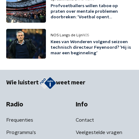
Profvoetballers willen taboe op
praten over mentale problemen
doorbreken: 'Voetbal opent
gesprekken'
NOS Langs de Lijn
NOS
Kees van Wonderen volgend seizoen
technisch directeur Feyenoord? 'Hij is
maar een beginneling'
Wie luistert
weet meer
Radio
Info
Frequenties
Contact
Programma's
Veelgestelde vragen