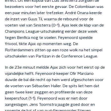
effect. Uit een kopbal van Luis Sinisterra zorgden de
bezoekers voor het eerste gevaar. De Colombiaan was
een paar minuten later trefzeker. André Onana keerde
de inzet van Guus Til, waarna de rebound voor de
voeten viel van Sinisterra (0-1). Ajax leek de klap van de
Champions League-uitschakeling eerder deze week
tegen Benfica nog te voelen. Feyenoord speelde
frivool, tikte Ajax op momenten weg. De
Rotterdammers zitten op een roze wolk na het simpel
uitschakelen van Partizan in de Conference League.
In de 23e minuut meldde Ajax zich voor het eerst op de
vijandelijke helft. Feyenoord-keeper Ofir Marciano
duwde de bal die recht op hem werd afgeschoten voor
de voeten van Sébastien Haller. De spits liet hem dat
geen twee keer zeggen en profiteerde van deze
keepersfout (1-1). Feyenoord was er niet door
aangeslagen. Jens Toornstra jaagde goed door en
snoepte de bal af van oud-Feyenoorder Steven