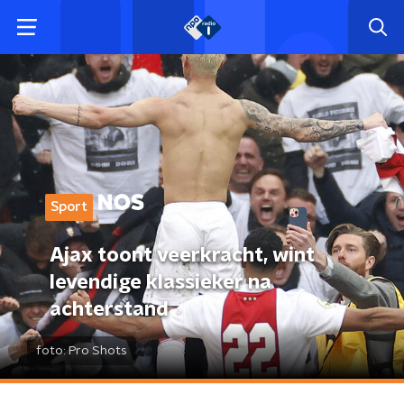
Sport
Ajax toont veerkracht, wint
levendige klassieker na
achterstand
foto:
Pro Shots