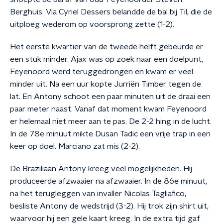
Berghuis. Via Cyriel Dessers belandde de bal bij Til, die de
uitploeg wederom op voorsprong zette (1-2).
Het eerste kwartier van de tweede helft gebeurde er
een stuk minder. Ajax was op zoek naar een doelpunt,
Feyenoord werd teruggedrongen en kwam er veel
minder uit. Na een uur kopte Jurriën Timber tegen de
lat. En Antony schoot een paar minuten uit de draai een
paar meter naast. Vanaf dat moment kwam Feyenoord
er helemaal niet meer aan te pas. De 2-2 hing in de lucht.
In de 78e minuut mikte Dusan Tadic een vrije trap in een
keer op doel. Marciano zat mis (2-2).
De Braziliaan Antony kreeg veel mogelijkheden. Hij
produceerde afzwaaier na afzwaaier. In de 86e minuut,
na het terugleggen van invaller Nicolas Tagliafico,
besliste Antony de wedstrijd (3-2). Hij trok zijn shirt uit,
waarvoor hij een gele kaart kreeg. In de extra tijd gaf