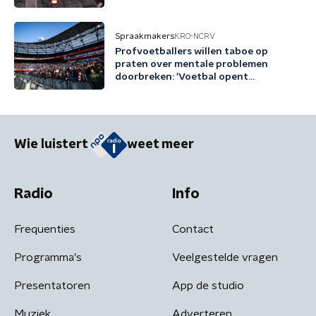
Spraakmakers
KRO-NCRV
Profvoetballers willen taboe op
praten over mentale problemen
doorbreken: 'Voetbal opent
gesprekken'
Wie luistert
weet meer
Radio
Info
Frequenties
Contact
Programma's
Veelgestelde vragen
Presentatoren
App de studio
Muziek
Adverteren