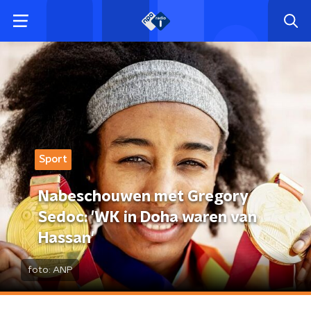
Sport
Nabeschouwen met Gregory
Sedoc: 'WK in Doha waren van
Hassan'
foto:
ANP