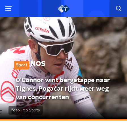
Sport
O'Connor wint bergetappe naar
Tignes, Pogačar rijdt weer weg
van concurrenten
foto:
Pro Shots