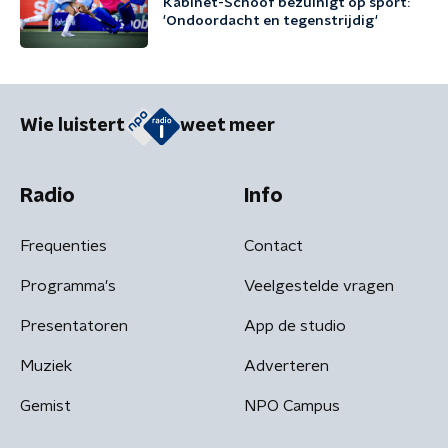
Kabinet-Schoof bezuinigt op sport:
'Ondoordacht en tegenstrijdig'
Wie luistert
weet meer
Radio
Info
Frequenties
Contact
Programma's
Veelgestelde vragen
Presentatoren
App de studio
Muziek
Adverteren
Gemist
NPO Campus