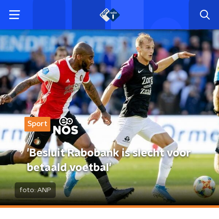
Sport
'Besluit Rabobank is slecht voor
betaald voetbal'
foto:
ANP