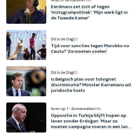
WNL In de Kantine
WNL
Eerdmans zet zich af tegen
'Instagrampolitiek': 'Mijn werk ligt in
de Tweede Kamer'
Dit is de Dag
EO
Tijd voor sancties tegen Marokko na
Ceuta? 'Ze moeten voelen'
Dit is de Dag
EO
Is Belgisch plan voor tolvignet
discriminatie? Minister Karremans wil
juridische toets
Sven op 1 - Zomereditie
WNL
Oppositie in Turkije blijft hopen op
leven zonder Erdoğan: 'Maar ze
moeten campagne voeren in een land
waar dat heel lastig is'