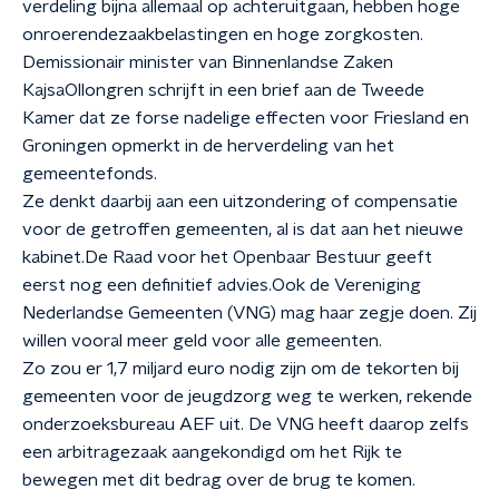
verdeling bijna allemaal op achteruit
gaan
, hebben hoge
onroere
ndezaakbelastingen
en hoge zorgkosten.
Demissionair m
inister
van Binnenlandse Zaken
Kajsa
Ollongren
schrijft in een brief aan de Tweede
Kamer dat ze forse nadelige effecten voor Friesland en
Groningen opmerkt in de herverdeling van het
gemeentefonds.
Ze denkt daarbij aan een uitzondering of compensatie
voor de getroffen gemeenten, al is dat aan het nieuwe
kabinet.
De
Raad voor het Openbaar Bestuur geeft
eerst nog een definitief advies.
Ook
de Vereniging
Nederlandse Gemeenten (VNG) mag
haar
zegje doen
. Z
ij
willen vooral meer geld voor alle gemeenten.
Zo zou er 1,7 miljard euro nodig zijn om de tekorten bij
gemeenten voor de jeugdzorg
weg
te werken
, rekende
onderzoeksbureau AEF uit
. De VNG heeft daarop zelfs
een arbitragezaak aangekondigd
om het Rijk te
bewegen met dit bedrag over de brug te komen.