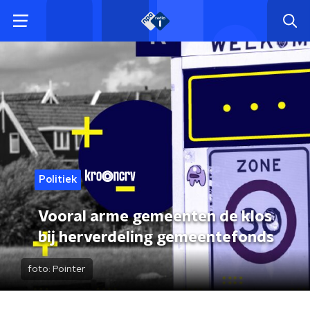
Politiek
Vooral arme gemeenten de klos
bij herverdeling gemeentefonds
foto:
Pointer