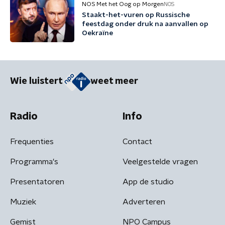
NOS Met het Oog op Morgen
NOS
Staakt-het-vuren op Russische
feestdag onder druk na aanvallen op
Oekraïne
Wie luistert
weet meer
Radio
Info
Frequenties
Contact
Programma's
Veelgestelde vragen
Presentatoren
App de studio
Muziek
Adverteren
Gemist
NPO Campus