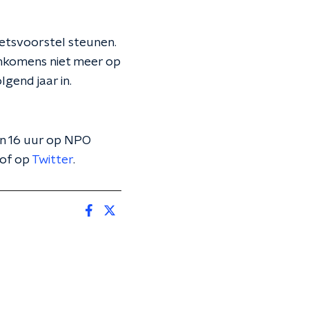
wetsvoorstel steunen.
ninkomens niet meer op
lgend jaar in.
en 16 uur op NPO
of op
Twitter
.