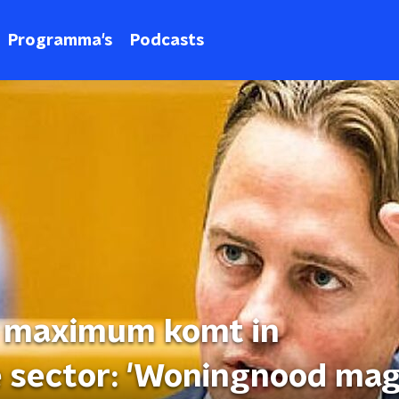
Programma's
Podcasts
n maximum komt in
e sector: 'Woningnood ma