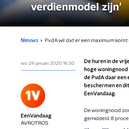
verdienmodel zijn'
Nieuws
PvdA wil dat er een maximum komt i
De huren in de vr
wo 29 januari 2020
16:30
hoge woningnood st
de PvdA daar een 
beschermen en dit 
EenVandaag.
De woningnood zorg
EenVandaag
gemiddeld 8 procen
AVROTROS