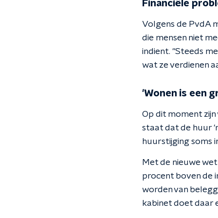
Financiële prob
Volgens de PvdA m
die mensen niet me
indient. "Steeds m
wat ze verdienen aan
'Wonen is een g
Op dit moment zijn 
staat dat de huur
huurstijging soms i
Met de nieuwe wet 
procent boven de i
worden van belegge
kabinet doet daar e