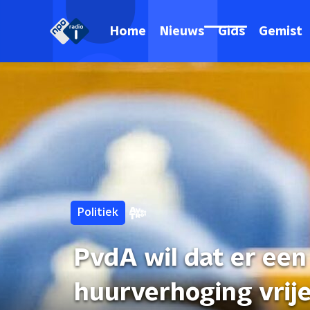
Home
Nieuws
Gids
Gemist
Politiek
PvdA wil dat er ee
huurverhoging vrij