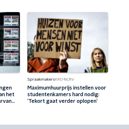
Spraakmakers
KRO-NCRV
ingen
Maximumhuurprijs instellen voor
an het
studentenkamers hard nodig:
arvan
'Tekort gaat verder oplopen'