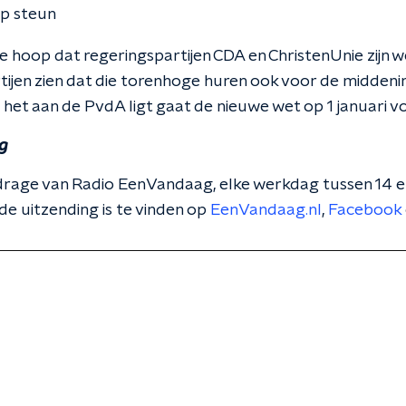
p steun
e hoop dat regeringspartijen CDA en ChristenUnie zijn 
artijen zien dat die torenhoge huren ook voor de midde
s het aan de PvdA ligt gaat de nieuwe wet op 1 januari vo
g
 bijdrage van Radio EenVandaag, elke werkdag tussen 14 
de uitzending is te vinden op
EenVandaag.nl
,
Facebook