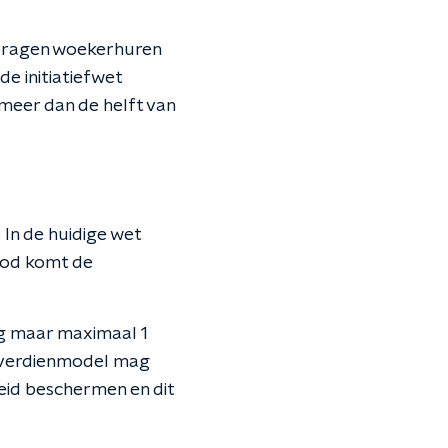
 vragen woekerhuren
e initiatiefwet
meer dan de helft van
 In de huidige wet
ood komt de
og maar maximaal 1
n verdienmodel mag
eid beschermen en dit