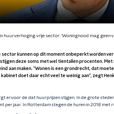
n huurverhoging vrije sector: 'Woningnood mag geen ve
ije sector kunnen op dit moment onbeperkt worden ve
ijgen deze soms met wel tientallen procenten. Met ee
eind aan maken. "Wonen is een grondrecht, dat moete
kabinet doet daar echt veel te weinig aan", zegt Henk 
t ervoor de dat huurprijzen stijgen. In de grote sted
t per jaar. In Rotterdam stegen de huren in 2018 met r