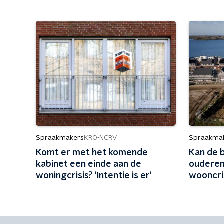
Spraakmakers
Spraakma
KRO-NCRV
Komt er met het komende
Kan de 
kabinet een einde aan de
ouderen
woningcrisis? 'Intentie is er'
wooncris
doen vee