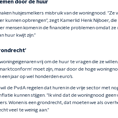
lemen door de huur
aken huisjesmelkers misbruik van de woningnood. "Ze
er kunnen opbrengen", zegt Kamerlid Henk Nijboer, die d
eer mensen komen in de financiële problemen omdat ze 
 huur kwijt zijn."
rondrecht'
woningeigenaren vrij om de huur te vragen die ze willen.
 'marktconform' moet zijn, maar door de hoge woningn
n een jaar op wel honderden euro's.
wil de PvdA regelen dat huren in de vrije sector met n
nflatie kunnen stijgen. "Ik vind dat de woningnood gee
rs. Wonen is een grondrecht, dat moeten we als overh
cht veel te weinig aan."