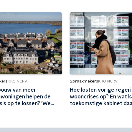
kers
Spraakmakers
KRO-NCRV
KRO-NCRV
bouw van meer
Hoe losten vorige reger
woningen helpen de
wooncrises op? En wat k
is op te lossen? 'We
toekomstige kabinet da
l te weinig'
leren?