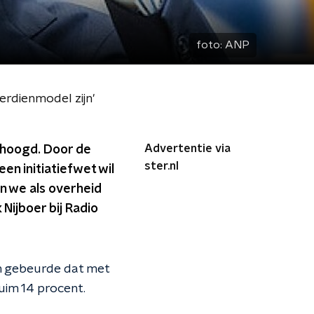
foto:
ANP
rdienmodel zijn'
Advertentie via
rhoogd. Door de
ster.nl
n initiatiefwet wil
n we als overheid
Nijboer bij Radio
en gebeurde dat met
uim 14 procent.