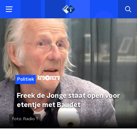
Politiek
Freek de Jonge staat open voor
etentje met Baudet
foto:
Radio 1